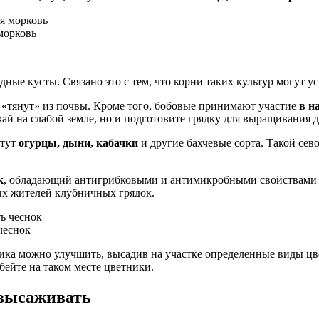
морковь
ые кусты. Связано это с тем, что корни таких культур могут усв
е «тянут» из почвы. Кроме того, бобовые принимают участие
в н
ай на слабой земле, но и подготовите грядку для выращивания д
стут
огурцы, дыни, кабачки
и другие бахчевые сорта. Такой сев
к
, обладающий антигрибковыми и антимикробными свойствами 
тых жителей клубничных грядок.
чеснок
ника можно улучшить, высадив на участке определенные виды цв
бейте на таком месте цветники.
 высаживать