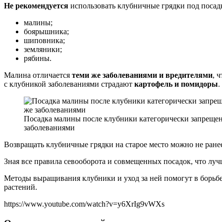
Не рекомендуется
использовать клубничные грядки под посад
малины;
боярышника;
шиповника;
земляники;
рябины.
Малина отличается
теми же заболеваниями и вредителями
, 
с клубникой заболеваниями страдают
картофель и помидоры
.
Посадка малины после клубники категорически запрещен
заболеваниями
Возвращать клубничные грядки на старое место можно не ранее,
Зная все правила севооборота и совмещенных посадок, что луч
Методы выращивания клубники и уход за ней помогут в борьбе
растений.
https://www.youtube.com/watch?v=y6XrIg9vWXs