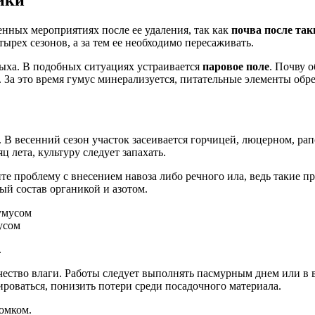
ленных мероприятиях после ее удаления, так как
почва после так
ырех сезонов, а за тем ее необходимо пересаживать.
ыха. В подобных ситуациях устраивается
паровое поле
. Почву 
. За это время гумус минерализуется, питательные элементы об
. В весенний сезон участок засеивается горчицей, люцерном, ра
 лета, культуру следует запахать.
те проблему с внесением навоза либо речного ила, ведь такие 
й состав органикой и азотом.
усом
.
чество влаги. Работы следует выполнять пасмурным днем или в 
роваться, понизить потери среди посадочного материала.
комком.