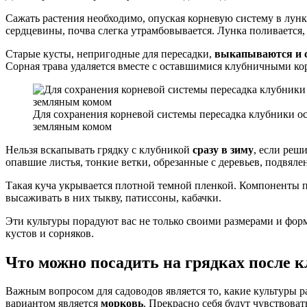
Сажать растения необходимо, опуская корневую систему в лун
сердцевины, почва слегка утрамбовывается. Лунка поливается,
Старые кусты, непригодные для пересадки,
выкапываются и 
Сорная трава удаляется вместе с оставшимися клубничными кор
Для сохранения корневой системы пересадка клубники ос
земляным комом
Нельзя вскапывать грядку с клубникой
сразу в зиму
, если реш
опавшие листья, тонкие ветки, обрезанные с деревьев, подвяле
Такая куча укрывается плотной темной пленкой. Компоненты пе
высаживать в них тыкву, патиссоны, кабачки.
Эти культуры порадуют вас не только своими размерами и фор
кустов и сорняков.
Что можно посадить на грядках после 
Важным вопросом для садоводов является то, какие культуры р
вариантом является
морковь
. Прекрасно себя будут чувствова