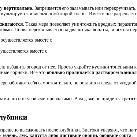
ку
вертикально
. Запрещается его заламывать или перекручивать
 мульчируется измельченной корой сосны. Вместо нее разрешает
сжигаются
. Такая мера позволяет уничтожить вредных паразито
нями. Почва перекапывается на два штыка лопаты, вносятся пер
уществляется вместе с
или избавить огород от нее. Просто укройте кустики тоненьким к
нные сорняки. Все это
обильно проливается раствором Байкал
реработают себя самостоятельно, не оставив и следа от ягодной
мами, но и вкусовыми признаками. Вам даже не придется тратить
клубники
азрешено высаживать после клубники. Знатоки уверяют, что на 
ть
зелень, лук, капуста либо листовые овощи, бобовые сорта
.