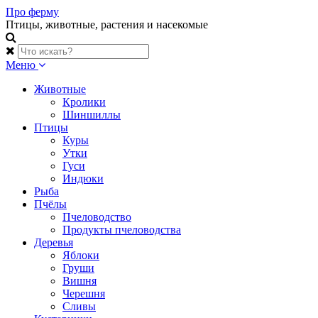
Skip
Про ферму
to
Птицы, животные, растения и насекомые
content
Меню
Животные
Кролики
Шиншиллы
Птицы
Куры
Утки
Гуси
Индюки
Рыба
Пчёлы
Пчеловодство
Продукты пчеловодства
Деревья
Яблоки
Груши
Вишня
Черешня
Сливы