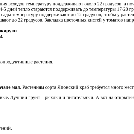
ения всходов температуру поддерживают около 22 градусов, а по
4-5 дней тепло стараются поддерживать до температуры 17-20 гр
ссады температуру поддерживают до 12 градусов, чтобы у растен
ают до 22 градусов. Закладка цветочных кистей у томатов напр
икируют
.
м.
копродуктивные растения.
ачале мая
. Растениям сорта Японский краб требуется много мест
вые. Лучший грунт – рыхлый и питательный. А вот на открытые
тений.