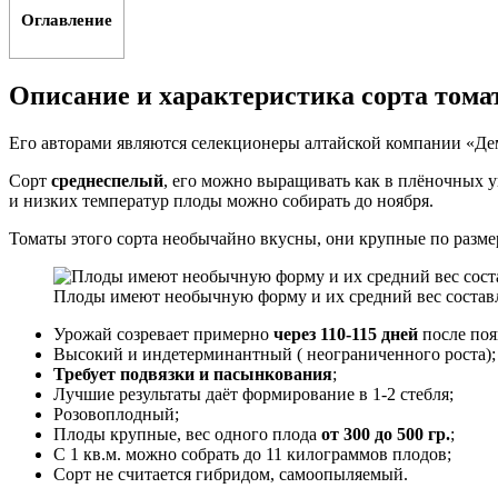
Оглавление
Описание и характеристика сорта тома
Его авторами являются селекционеры алтайской компании «Д
Сорт
среднеспелый
, его можно выращивать как в плёночных у
и низких температур плоды можно собирать до ноября.
Томаты этого сорта необычайно вкусны, они крупные по разм
Плоды имеют необычную форму и их средний вес составл
Урожай созревает примерно
через 110-115 дней
после поя
Высокий и индетерминантный ( неограниченного роста);
Требует подвязки и пасынкования
;
Лучшие результаты даёт формирование в 1-2 стебля;
Розовоплодный;
Плоды крупные, вес одного плода
от 300 до 500 гр.
;
С 1 кв.м. можно собрать до 11 килограммов плодов;
Сорт не считается гибридом, самоопыляемый.