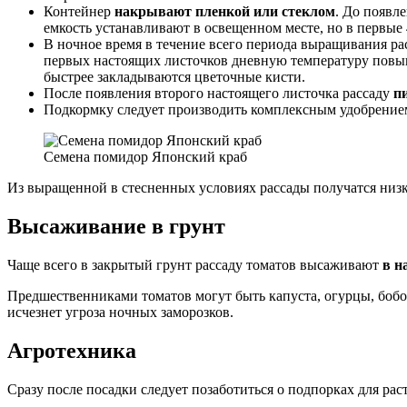
Контейнер
накрывают пленкой или стеклом
. До появл
емкость устанавливают в освещенном месте, но в первые 
В ночное время в течение всего периода выращивания ра
первых настоящих листочков дневную температуру повыш
быстрее закладываются цветочные кисти.
После появления второго настоящего листочка рассаду
п
Подкормку следует производить комплексным удобрение
Семена помидор Японский краб
Из выращенной в стесненных условиях рассады получатся низ
Высаживание в грунт
Чаще всего в закрытый грунт рассаду томатов высаживают
в н
Предшественниками томатов могут быть капуста, огурцы, бобо
исчезнет угроза ночных заморозков.
Агротехника
Сразу после посадки следует позаботиться о подпорках для рас