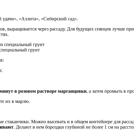
 удачи», «Аэлита», «Сибирский сад».
в, выращивается через рассаду. Для будущих сеянцев лучше пр
тях.
 специальный грунт
в:
в;
 минут в розовом растворе марганцовки
, а затем промыть в пр
те их в марлю.
е стаканчики. Можно высевать и в общем контейнере для расса
чивают
. Делают в нем бороздки глубиной не более 1 см на расст