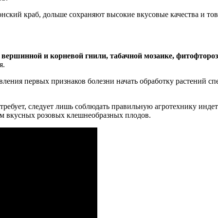
онский краб, дольше сохраняют высокие вкусовые качества и то
 вершинной и корневой гнили, табачной мозаике, фитофторо
я.
явления первых признаков болезни начать обработку растений с
ребует, следует лишь соблюдать правильную агротехнику индете
ем вкусных розовых клешнеобразных плодов.