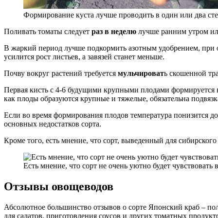
Формирование куста лучше проводить в один или два ст
Поливать томаты следует
раз в неделю
лучше ранним утром или
В жаркий период лучше подкормить азотным удобрением, при 
усилится рост листьев, а завязей станет меньше.
Почву вокруг растений требуется
мульчироват
ь скошенной тр
Первая кисть с 4-6 будущими крупными плодами формируется н
как плоды образуются крупные и тяжелые, обязательна подвязк
Если во время формирования плодов температура понизится до 
основных недостатков сорта.
Кроме того, есть мнение, что сорт, выведенный для сибирского
Есть мнение, что сорт не очень уютно будет чувствовать
Отзывы овощеводов
Абсолютное большинство отзывов о сорте Японский краб – п
для салатов, приготовления соусов и других томатных продукт