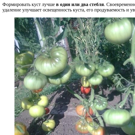
Формировать куст лучше
в один или два стебля
. Своевременн
удаление улучшает освещенность куста, его продуваемость и у