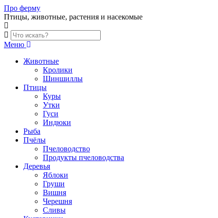
Skip
Про ферму
to
Птицы, животные, растения и насекомые
content
Меню
Животные
Кролики
Шиншиллы
Птицы
Куры
Утки
Гуси
Индюки
Рыба
Пчёлы
Пчеловодство
Продукты пчеловодства
Деревья
Яблоки
Груши
Вишня
Черешня
Сливы