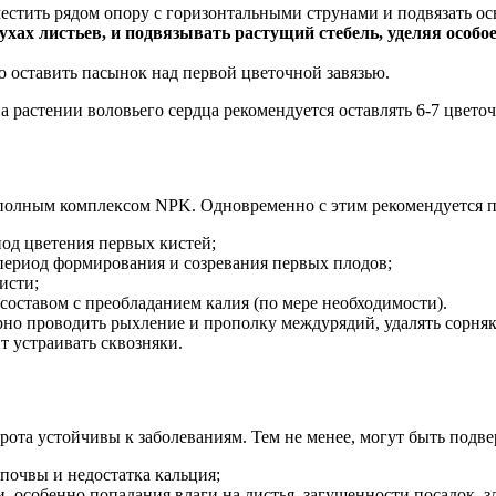
естить рядом опору с горизонтальными струнами и подвязать ос
зухах листьев, и подвязывать растущий стебель, уделяя осо
о оставить пасынок над первой цветочной завязью.
на растении воловьего сердца рекомендуется оставлять 6-7 цвето
с полным комплексом NPK. Одновременно с этим рекомендуется 
иод цветения первых кистей;
 период формирования и созревания первых плодов;
исти;
составом с преобладанием калия (по мере необходимости).
ярно проводить рыхление и прополку междурядий, удалять сорня
т устраивать сквозняки.
рота устойчивы к заболеваниям. Тем не менее, могут быть подв
почвы и недостатка кальция;
, особенно попадания влаги на листья, загущенности посадок, 