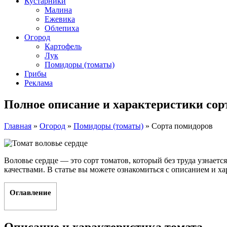
Кустарники
Малина
Ежевика
Облепиха
Огород
Картофель
Лук
Помидоры (томаты)
Грибы
Реклама
Полное описание и характеристики сорт
Главная
»
Огород
»
Помидоры (томаты)
»
Сорта помидоров
Воловье сердце — это сорт томатов, который без труда узнае
качествами. В статье вы можете ознакомиться с описанием и ха
Оглавление
Описание и характеристика томата