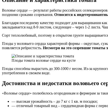
Воловье сердце — результат работы российских селекционеров
поздними сроками созревания.
Относится к индетерминантным
Благодаря последнему качеству подходит для выращивания как 
закладывается над 8-9 листом, следующее – через 1-2 листа. Ча
Сорт теплолюбивый, поэтому в открытом грунте выращивается 
Плоды у воловьего сердца характерной формы – округлые, сужа
появляется ребристость.
Несмотря на это созревшие томаты 
Плоды томата воловье сердце на кусте
Плоды способны вырастать до 300-1000 г весом. Из-за крупног
употребления в свежем виде.
Достоинства и недостатки воловьего се
«Воловье сердце» полюбилось огородникам и фермерам за таки
— высокая урожайность – до 7 кг с 1 кв. м посадки;
— отличный товарный вид – сердцевидная форма с перво