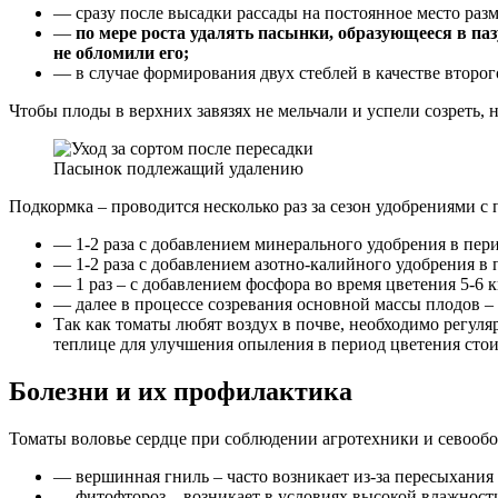
— сразу после высадки рассады на постоянное место разм
—
по мере роста удалять пасынки, образующееся в па
не обломили его;
— в случае формирования двух стеблей в качестве второг
Чтобы плоды в верхних завязях не мельчали и успели созреть, 
Пасынок подлежащий удалению
Подкормка – проводится несколько раз за сезон удобрениями 
— 1-2 раза с добавлением минерального удобрения в пер
— 1-2 раза с добавлением азотно-калийного удобрения в
— 1 раз – с добавлением фосфора во время цветения 5-6 к
— далее в процессе созревания основной массы плодов – 
Так как томаты любят воздух в почве, необходимо регул
теплице для улучшения опыления в период цветения стои
Болезни и их профилактика
Томаты воловье сердце при соблюдении агротехники и севообо
— вершинная гниль – часто возникает из-за пересыхания 
— фитофтороз – возникает в условиях высокой влажности