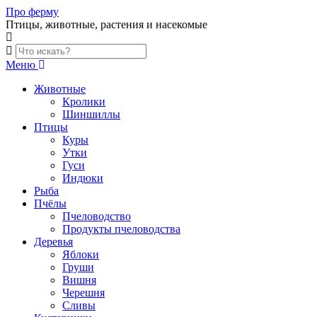
Skip
Про ферму
to
Птицы, животные, растения и насекомые
content
Меню
Животные
Кролики
Шиншиллы
Птицы
Куры
Утки
Гуси
Индюки
Рыба
Пчёлы
Пчеловодство
Продукты пчеловодства
Деревья
Яблоки
Груши
Вишня
Черешня
Сливы