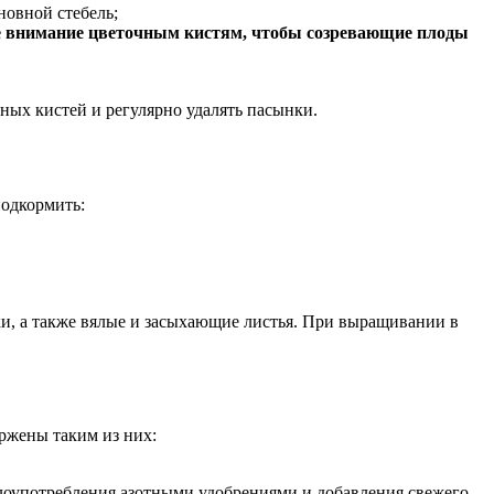
новной стебель;
бое внимание цветочным кистям, чтобы созревающие плоды
чных кистей и регулярно удалять пасынки.
подкормить:
ки, а также вялые и засыхающие листья. При выращивании в
ержены таким из них:
злоупотребления азотными удобрениями и добавления свежего