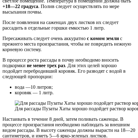
светлое помещение. Температура в помещении должна быть
+18—22 градуса
. Полив следует осуществлять по мере
высыхания почвы.
После появления на саженцах двух листков их следует
рассадить в отдельные горшки емкостью 1 литр.
Пересаживать следует очень аккуратно
с комом земли
с
прежнего места произрастания, чтобы не повредить нежную
корневую систему.
В процессе роста рассады в почву необходимо вносить
подкормки
не менее трех раз
. Для этих целей хорошо
подойдет перебродивший коровяк. Его разводят с водой в
следующей пропорции:
вода —10 литров;
коровяк — 1 литр.
Для рассады Пузаты Хаты хорошо подойдет раствор коров
Настаивать в течение 8 дней, затем поливать саженцы. В
процессе произрастания необходимо наблюдать за внешним
видом рассады. В высоту саженцы должны вырасти на 18—20
сантиметров, и иметь 5—6 ярко-зеленых листков.