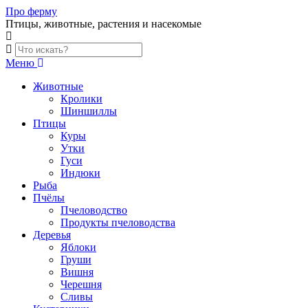
Skip
Про ферму
to
Птицы, животные, растения и насекомые
content
Меню
Животные
Кролики
Шиншиллы
Птицы
Куры
Утки
Гуси
Индюки
Рыба
Пчёлы
Пчеловодство
Продукты пчеловодства
Деревья
Яблоки
Груши
Вишня
Черешня
Сливы