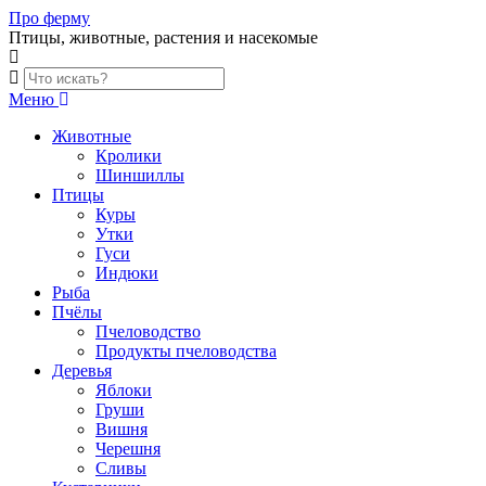
Skip
Про ферму
to
Птицы, животные, растения и насекомые
content
Меню
Животные
Кролики
Шиншиллы
Птицы
Куры
Утки
Гуси
Индюки
Рыба
Пчёлы
Пчеловодство
Продукты пчеловодства
Деревья
Яблоки
Груши
Вишня
Черешня
Сливы