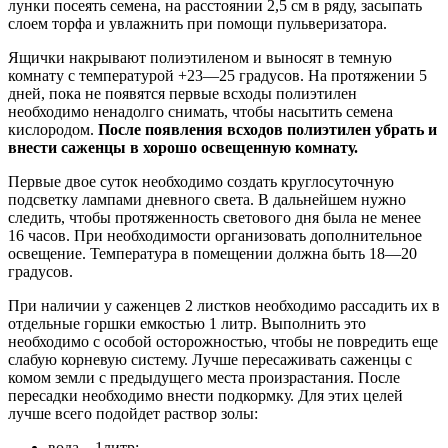
лунки посеять семена, на расстоянии 2,5 см в ряду, засыпать
слоем торфа и увлажнить при помощи пульверизатора.
Ящички накрывают полиэтиленом и выносят в темную
комнату с температурой +23—25 градусов. На протяжении 5
дней, пока не появятся первые всходы полиэтилен
необходимо ненадолго снимать, чтобы насытить семена
кислородом.
После появления всходов полиэтилен убрать и
внести саженцы в хорошо освещенную комнату.
Первые двое суток необходимо создать круглосуточную
подсветку лампами дневного света. В дальнейшем нужно
следить, чтобы протяженность светового дня была не менее
16 часов. При необходимости организовать дополнительное
освещение. Температура в помещении должна быть 18—20
градусов.
При наличии у саженцев 2 листков необходимо рассадить их в
отдельные горшки емкостью 1 литр. Выполнить это
необходимо с особой осторожностью, чтобы не повредить еще
слабую корневую систему. Лучше пересаживать саженцы с
комом земли с предыдущего места произрастания. После
пересадки необходимо внести подкормку. Для этих целей
лучше всего подойдет раствор золы:
вода—1литр;