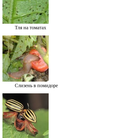
Тля на томатах
Слизень в помидоре