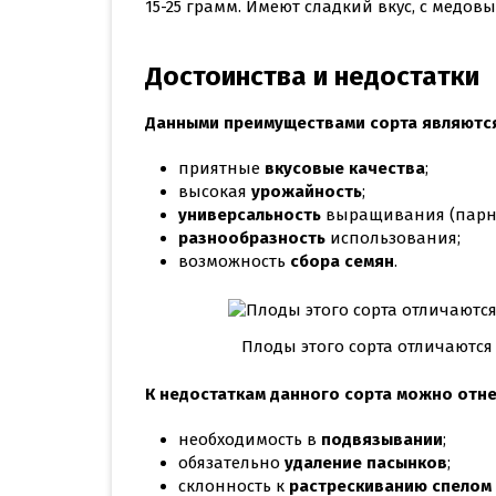
15-25 грамм. Имеют сладкий вкус, с медов
Достоинства и недостатки
Данными преимуществами сорта являютс
приятные
вкусовые качества
;
высокая
урожайность
;
универсальность
выращивания (парни
разнообразность
использования;
возможность
сбора семян
.
Плоды этого сорта отличаютс
К недостаткам данного сорта можно отне
необходимость в
подвязывании
;
обязательно
удаление пасынков
;
склонность к
растрескиванию спелом