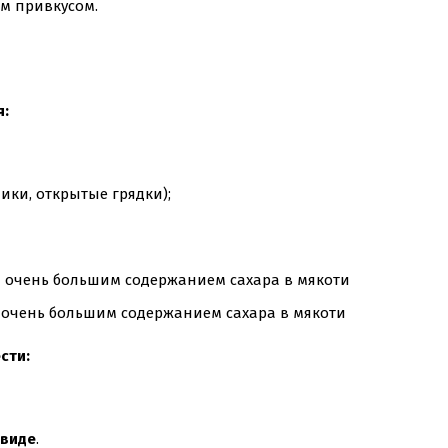
ым привкусом.
я:
ки, открытые грядки);
я очень большим содержанием сахара в мякоти
сти:
 виде
.