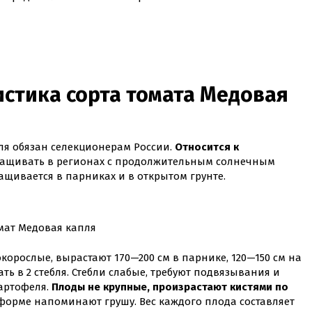
истика сорта томата Медовая
ля обязан селекционерам России.
Относится к
ащивать в регионах с продолжительным солнечным
ащивается в парниках и в открытом грунте.
мат Медовая капля
корослые, вырастают 170—200 см в парнике, 120—150 см на
ть в 2 стебля. Стебли слабые, требуют подвязывания и
картофеля.
Плоды не крупные, произрастают кистями по
орме напоминают грушу. Вес каждого плода составляет