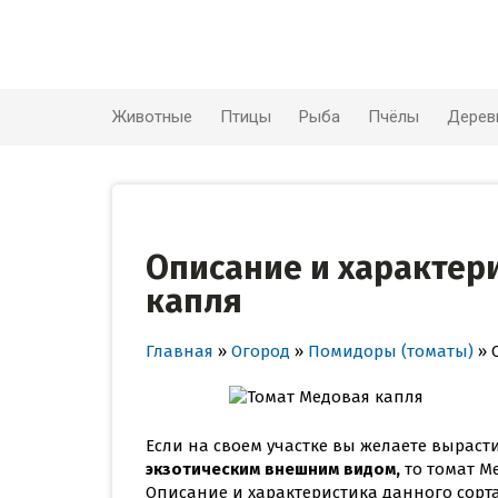
Skip
to
content
Животные
Птицы
Рыба
Пчёлы
Дерев
Описание и характери
капля
Главная
»
Огород
»
Помидоры (томаты)
»
Если на своем участке вы желаете выра
экзотическим внешним видом,
то томат Ме
Описание и характеристика данного сорта