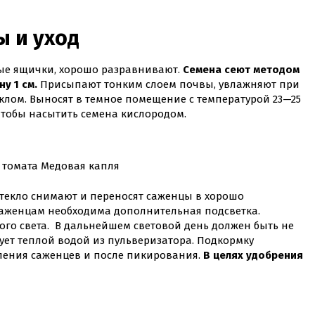
 и уход
тые ящички, хорошо разравнивают.
Семена сеют методом
у 1 см.
Присыпают тонким слоем почвы, увлажняют при
лом. Выносят в темное помещение с температурой 23—25
чтобы насытить семена кислородом.
 томата Медовая капля
 стекло снимают и переносят саженцы в хорошо
саженцам необходима дополнительная подсветка.
го света. В дальнейшем световой день должен быть не
дует теплой водой из пульверизатора. Подкормку
ления саженцев и после пикирования.
В целях удобрения