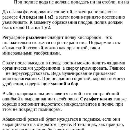
При поливе вода не должна попадать ни на стебли, ни на
До начала формирования соцветий, саженцы поливают в
размере
4 л воды на 1 м2
, а затем полив принято постепенно
увеличивать. К моменту образования плодов, полив должен
быть около
11 л на 1 м2
.
Регулярное
рыхление
снабдит почву кислородом – это
положительно скажется на росте растения. Подкармливать
абаканский розовый можно как органикой, так и
минеральными удобрениями.
Сразу после высадки в почву, ростки можно полить жидкими
органическими удобрениями, а сверху мульчировать. Главное
– не переусердствовать. Ведь мульчирование привлекает
многих насекомых. При опадании соцветий, хорошо помогут
удобрения, содержащие
магний и бор
.
Выбор хлорида кальция является самой распространённой
ошибкой в выращивании паслёновых.
Сульфат калия
так же
хорошо восполнит недостаток микроэлементов в почве, при
этом не повредит помидорам.
Абаканский розовый будет нуждаться в подвязке, если они
выращиваются в открытом грунте. В теплицах, как правило,
томат не вырастает до больших растений.