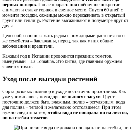
первых всходов
. После прорастания плёночное покрытие
снимают и ставят горшок в светлое место. Спустя 60 дней с
момента посадки, саженцы можно пересаживать в открытый
грунт или теплицу. Растение высаживают в полуметре друг от
друга.
Целесообразно не сажать рядом с помидорами растения того
же семейства – баклажаны, перец, так как у них общие
заболевания и вредители.
Каждый год в Испании проводится праздник томатов,
именуемый – La Tomatina. Это битва, где главным оружием
является томат.
Уход после высадки растений
Сорта розовых помидор в уходе достаточно прихотливы. Как
уже упоминалось, помидоры
не выносят засухи
. Грунт
постоянно должен быть влажным, полив – регулярным, вода
для полива – теплой и желательно отстоявшееся. При этом
нужно следить за тем,
чтобы вода не попадала ни на листья,
ни на стебли томатов
.