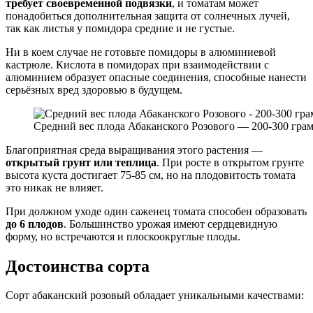
требует своевременной подвязки
, и томатам может
понадобиться дополнительная защита от солнечных лучей,
так как листья у помидора средние и не густые.
Ни в коем случае не готовьте помидоры в алюминиевой
кастрюле. Кислота в помидорах при взаимодействии с
алюминием образует опасные соединения, способные нанести
серьёзных вред здоровью в будущем.
Средний вес плода Абаканского Розового — 200-300 гра
Благоприятная среда выращивания этого растения —
открытый грунт или теплица
. При росте в открытом грунте
высота куста достигает 75-85 см, но на плодовитость томата
это никак не влияет.
При должном уходе один саженец томата способен образовать
до 6 плодов
. Большинство урожая имеют сердцевидную
форму, но встречаются и плоскоокруглые плоды.
Достоинства сорта
Сорт абаканский розовый обладает уникальными качествами: