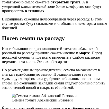
томат можно смело сажать
в открытый грунт
. А в
умеренной климатической зоне более комфортно они будут
произрастать
в теплицах
.
Выращивать саженцы целесообразней через рассаду. В этом
случае ростки будут сильными и стойкими к некоторым видам
болезней.
Посев семян на рассаду
Как и большинство разновидностей томатов, абаканский
розовый на рассаду принято сажать именно
в марте
. Перед
посадкой семена лучше всего вымочить в слабом растворе
перманганата калия. Это их обеззаразит.
По рекомендациям производителей, семена высаживают в
слегка утрамбованную землю. Предварительно грунт
мульчируют торфом или удобряют небольшим почвенным
слоем. По окончании закладки семян следует обильно полить
землю теплой водой и накрыть её плёнкой.
Семена томата Абаканский Розовый
Ёмкость с рассадой должна находиться
в тёплом месте до