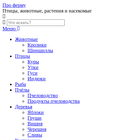
Skip
Про ферму
to
Птицы, животные, растения и насекомые
content
Меню
Животные
Кролики
Шиншиллы
Птицы
Куры
Утки
Гуси
Индюки
Рыба
Пчёлы
Пчеловодство
Продукты пчеловодства
Деревья
Яблоки
Груши
Вишня
Черешня
Сливы