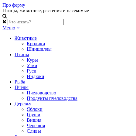
Skip
Про ферму
to
Птицы, животные, растения и насекомые
content
Меню
Животные
Кролики
Шиншиллы
Птицы
Куры
Утки
Гуси
Индюки
Рыба
Пчёлы
Пчеловодство
Продукты пчеловодства
Деревья
Яблоки
Груши
Вишня
Черешня
Сливы