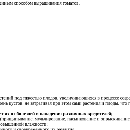
ненным способом выращивания томатов.
тений под тяжестью плодов, увеличивающихся в процессе созр
нь кустов, не затрагивая при этом сами растения и плоды, что
т их от болезней и нападения различных вредителей;
 (прищипывание, мульчирование, пасынкование и опрыскивание
 повышенной влажности;
нного и своевременного их развития.