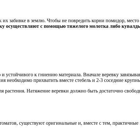
 их забивке в землю. Чтобы не повредить корни помидор, место
ивку осуществляют с помощью тяжелого молотка либо кувалд
и устойчивого к гниению материала. Вначале веревку завязываю
ния необходимо прихватить вместе стебель и 2-3 соседние крупн
ебля растения. Натяжение веревки должно быть достаточно свобо
матов, существуют оригинальные и, вместе с тем, практичные 