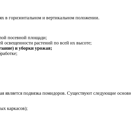
ях в горизонтальном и вертикальном положении.
лой посевной площади;
й освещенности растений по всей их высоте;
езание) и уборки урожая;
работке;
я является подвязка помидоров. Существуют следующие основн
ых каркасов);