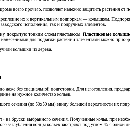
роме всего прочего, позволяет надежно защитить растения от п
крепление их к вертикальным подпоркам — колышкам. Подпорк
 заводского исполнения, так и подручных элементов.
ну, покрытую тонким слоем пластмассы.
Пластиковые колышки
о нанесенными для подвязки растений элементами можно приобр
учили колышки из дерева.
и
о даже без специальной подготовки. Для изготовления, предвар
лине на нужное количество кольев.
ьшого сечения (до 50х50 мм) ввиду большой вероятности их пов
т» на бруски выбранного сечения. Полученные колья, при нео
ого заглубления концы кольев заостряют под углом 45 с одной л