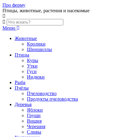
Skip
Про ферму
to
Птицы, животные, растения и насекомые
content
Меню
Животные
Кролики
Шиншиллы
Птицы
Куры
Утки
Гуси
Индюки
Рыба
Пчёлы
Пчеловодство
Продукты пчеловодства
Деревья
Яблоки
Груши
Вишня
Черешня
Сливы