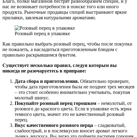
Благо, полки магазинов пестрят разнообразием специй, и у
нас не возникает потребности в поиске того или иного
продукта. Рыночные продавцы специй выстраивают яркие
прилавки, завлекая натуральнми ароматами.
Розовый перец в упаковке
Как правильно выбрать розовый перец, чтобы после покупки
не пожалеть, а насладиться приготовленным блюдом с
правильно раскрывшимся букетом.
Существует несколько правил, следуя которым вы
никогда не разочаруетесь в приправе:
Дата сбора и приготовления.
Обязательно проверьте,
чтобы дата приготовления была не позднее трех месяцев
– это стоит особенно внимательно учитывать, покупая
молотый шинус.
Покупайте розовый перец горошком
– немолотый, от
розового до красного цвета. Если в упаковке есть зерна
темного цвета, значит это не качественный розовый
перец.
Вкус качественного розового перца
– сладковатый,
слабоострый, и в послевкусии вносит аромат легкого
дымка, мускуса. Вы легко это поймете растерев горошек