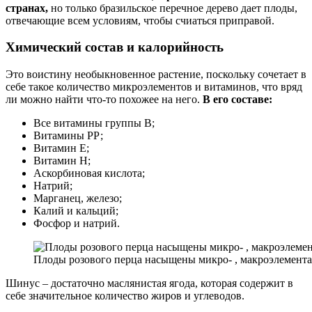
странах,
но только бразильское перечное дерево дает плоды,
отвечающие всем условиям, чтобы счиаться приправой.
Химический состав и калорийность
Это воистину необыкновенное растение, поскольку сочетает в
себе такое количество микроэлементов и витаминов, что вряд
ли можно найти что-то похожее на него.
В его составе:
Все витамины группы B;
Витамины РР;
Витамин Е;
Витамин H;
Аскорбиновая кислота;
Натрий;
Марганец, железо;
Калий и кальций;
Фосфор и натрий.
Плоды розового перца насыщены микро- , макроэлемент
Шинус – достаточно маслянистая ягода, которая содержит в
себе значительное количество жиров и углеводов.