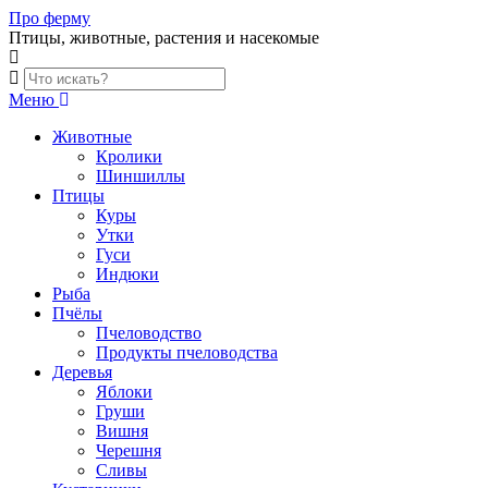
Skip
Про ферму
to
Птицы, животные, растения и насекомые
content
Меню
Животные
Кролики
Шиншиллы
Птицы
Куры
Утки
Гуси
Индюки
Рыба
Пчёлы
Пчеловодство
Продукты пчеловодства
Деревья
Яблоки
Груши
Вишня
Черешня
Сливы