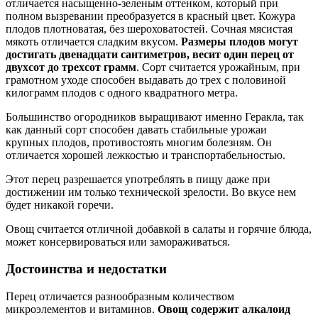
отличается насыщенно-зеленым оттенком, который при
полном вызревании преобразуется в красный цвет. Кожура
плодов плотноватая, без шероховатостей. Сочная мясистая
мякоть отличается сладким вкусом.
Размеры плодов могут
достигать двенадцати сантиметров, весит один перец от
двухсот до трехсот грамм
. Сорт считается урожайным, при
грамотном уходе способен выдавать до трех с половиной
килограмм плодов с одного квадратного метра.
Большинство огородников выращивают именно Геракла, так
как данный сорт способен давать стабильные урожаи
крупных плодов, противостоять многим болезням. Он
отличается хорошей лежкостью и транспортабельностью.
Этот перец разрешается употреблять в пищу даже при
достижении им только технической зрелости. Во вкусе нем
будет никакой горечи.
Овощ считается отличной добавкой в салаты и горячие блюда,
может консервироваться или замораживаться.
Достоинства и недостатки
Перец отличается разнообразным количеством
микроэлементов и витаминов.
Овощ содержит алкалоид