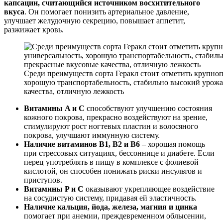
капсацин, считающийся источником восхитительного
вкуса
. Он помогает понизить артериальное давление,
улучшает желудочную секрецию, повышает аппетит,
разжижает кровь.
Среди преимуществ сорта Геракл стоит отметить крупноп
хорошую транспортабельность, стабильно высокий урожа
качества, отличную лежкость
Витамины A и C
способствуют улучшению состояния
кожного покрова, прекрасно воздействуют на зрение,
стимулируют рост ногтевых пластин и волосяного
покрова, улучшают иммунную систему.
Наличие витаминов B1, B2 и B6
– хорошая помощь
при стрессовых ситуациях, бессоннице и диабете. Если
перец употреблять в пищу в комплексе с фолиевой
кислотой, он способен понижать риски инсультов и
приступов.
Витамины P и C
оказывают укрепляющее воздействие
на сосудистую систему, придавая ей эластичность.
Наличие кальция, йода, железа, магния и цинка
помогает при анемии, преждевременном облысении,