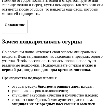
Помимо огурцов посыпать золой в открытом грунте или
теплице можно и перец, кусты помидоров, так что если она
останется после огурцов, то найдется еще овощ, который
можно ей подкормить.
Оглавление
Зачем подкармливать огурцы
Со временем почва истощает свои запасы минеральных
веществ. Ведь выращивают их садоводы в пределах одного
участка. Чтобы восстановить запасы почвы используют
различные подкормки. Подкармливать огурцы нужно
в
первый раз
, когда они дают
два крепких листочка
.
Преимущества подкармливания:
огурцы
растут быстрее и раньше дают плоды
;
увеличиваю срок плодоношения;
улучшают вкусовые качества и количество плодов;
создают своеобразный «иммунитет» растениям,
защищая их от вредных насекомых и болезней
.