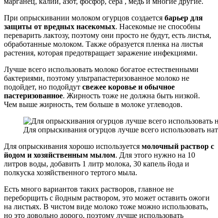
марганец, калий, азот, фосфор, сера , медь и многие другие.
При опрыскивании молоком огурцов создается
барьер для
защиты от вредных насекомых
. Насекомые не способны
переварить лактозу, поэтому они просто не будут, есть листья,
обработанные молоком. Также образуется пленка на листья
растения, которая предотвращает заражение инфекциями.
Лучше всего использовать молоко богатое естественными
бактериями, поэтому ультрапастеризованное молоко не
подойдет, но подойдут
свежее коровье и обычное
пастеризованное
. Жирность тоже не должна быть низкой.
Чем выше жирность, тем больше в молоке углеводов.
Для опрыскивания огурцов лучше всего использовать нат
Для опрыскивания хорошо используется
молочный раствор с
йодом и хозяйственным мылом
. Для этого нужно на 10
литров воды, добавить 1 литр молока, 30 капель йода и
полкуска хозяйственного тертого мыла.
Есть много вариантов таких растворов, главное не
переборщить с йодным раствором, это может оставить ожоги
на листьях. В чистом виде молоко тоже можно использовать,
но это довольно дорого, поэтому лучше использовать