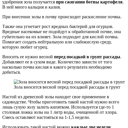
удобрения зола получается
при сжигании ботвы картофеля
.
В ней много кальция и калия.
При внесении золы в почву происходит раскисление почвы.
Также она угнетает рост вредных бактерий для огурцов.
Вредные насекомые не подойдут к обработанной почве, она
губительно на их влияет. Зола подходит для кислой почвы.
Помогает создать нейтральную или слабокислую среду,
которую любит огурец.
Вносить ее нужно весной
перед посадкой в грунт рассады
.
Добавляют ее в сухом виде. Количество зависти от того
насколько почва кислая и какого результата необходимо
добиться.
Зола вносится весной перед посадкой рассады в грунт
Настой из древесной золы находит свое применение в
садоводстве. Чтобы приготовить такой настой нужно всего
лишь сухую золу залить кипятком. Используется где-то 1
столовая ложка золы на 1 литр воды, очищенной от хлора.
Смесь оставляют настояться на 1-1,5 недели.
Использовать такой настой можно
каждые две недели
.