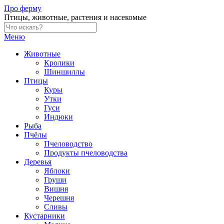
Skip
Про ферму
to
Птицы, животные, растения и насекомые
content
Меню
Животные
Кролики
Шиншиллы
Птицы
Куры
Утки
Гуси
Индюки
Рыба
Пчёлы
Пчеловодство
Продукты пчеловодства
Деревья
Яблоки
Груши
Вишня
Черешня
Сливы
Кустарники