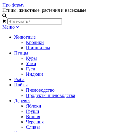
Skip
Про ферму
to
Птицы, животные, растения и насекомые
content
Меню
Животные
Кролики
Шиншиллы
Птицы
Куры
Утки
Гуси
Индюки
Рыба
Пчёлы
Пчеловодство
Продукты пчеловодства
Деревья
Яблоки
Груши
Вишня
Черешня
Сливы