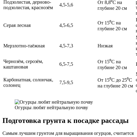
Подзолистая, дерново-
От 8,8⁰С на
4,5-5,6
подзолистая, краснозём
глубине 20 см
От 15⁰С на
Серая лесная
4,5-6,5
глубине 20 см
Мерзлотно-таёжная
4,5-7,3
Низкая
Чернозём, серозём,
От 15⁰С на
6,5-7,5
каштановая
глубине 20 см
Карбонатная, солончак,
От 15⁰С до 25⁰С
7,5-9,5
солонец
на глубине 20 см
Огурцы любят нейтральную почву
Подготовка грунта к посадке рассады
Самым лучшим грунтом для выращивания огурцов, считается