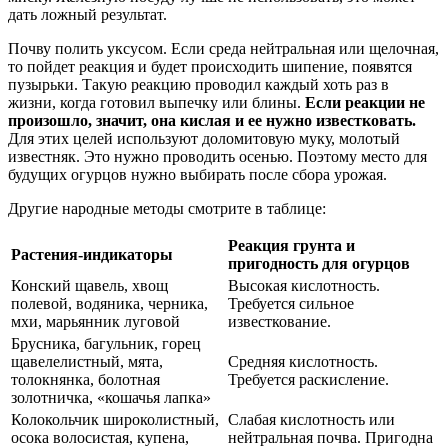
дать ложный результат.
Почву полить уксусом. Если среда нейтральная или щелочная,
то пойдет реакция и будет происходить шипение, появятся
пузырьки. Такую реакцию проводил каждый хоть раз в
жизни, когда готовил выпечку или блины.
Если реакции не
произошло, значит, она кислая и ее нужно известковать.
Для этих целей используют доломитовую муку, молотый
известняк. Это нужно проводить осенью. Поэтому место для
будущих огурцов нужно выбирать после сбора урожая.
Другие народные методы смотрите в таблице:
Реакция грунта и
Растения-индикаторы
пригодность для огурцов
Конский щавель, хвощ
Высокая кислотность.
полевой, водяника, черника,
Требуется сильное
мхи, марьянник луговой
известкование.
Брусника, багульник, горец
щавелелистный, мята,
Средняя кислотность.
толокнянка, болотная
Требуется раскисление.
золотничка, «кошачья лапка»
Колокольчик широколистный,
Слабая кислотность или
осока волосистая, купена,
нейтральная почва. Пригодна