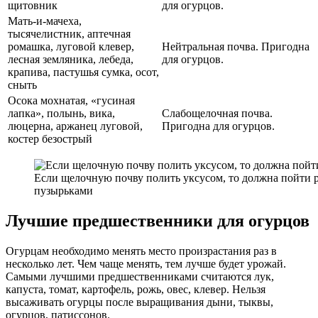
щитовник
для огурцов.
Мать-и-мачеха,
тысячелистник, аптечная
ромашка, луговой клевер,
Нейтральная почва. Пригодна
лесная земляника, лебеда,
для огурцов.
крапива, пастушья сумка, осот,
сныть
Осока мохнатая, «гусиная
лапка», полынь, вика,
Слабощелочная почва.
люцерна, аржанец луговой,
Пригодна для огурцов.
костер безострый
Если щелочную почву полить уксусом, то должна пойти 
пузырьками
Лучшие предшественники для огурцов
Огурцам необходимо менять место произрастания раз в
несколько лет. Чем чаще менять, тем лучше будет урожай.
Самыми лучшими предшественниками считаются лук,
капуста, томат, картофель, рожь, овес, клевер. Нельзя
высаживать огурцы после выращивания дыни, тыквы,
огурцов, патиссонов.