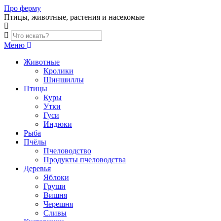
Skip
Про ферму
to
Птицы, животные, растения и насекомые
content
Меню
Животные
Кролики
Шиншиллы
Птицы
Куры
Утки
Гуси
Индюки
Рыба
Пчёлы
Пчеловодство
Продукты пчеловодства
Деревья
Яблоки
Груши
Вишня
Черешня
Сливы