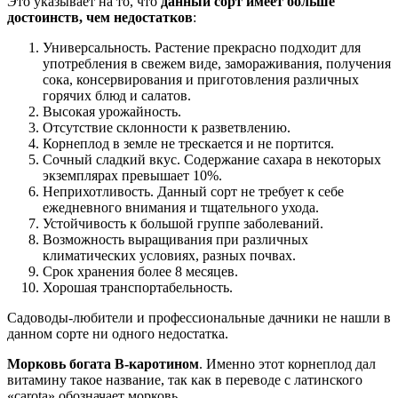
Это указывает на то, что
данный сорт имеет больше
достоинств, чем недостатков
:
Универсальность. Растение прекрасно подходит для
употребления в свежем виде, замораживания, получения
сока, консервирования и приготовления различных
горячих блюд и салатов.
Высокая урожайность.
Отсутствие склонности к разветвлению.
Корнеплод в земле не трескается и не портится.
Сочный сладкий вкус. Содержание сахара в некоторых
экземплярах превышает 10%.
Неприхотливость. Данный сорт не требует к себе
ежедневного внимания и тщательного ухода.
Устойчивость к большой группе заболеваний.
Возможность выращивания при различных
климатических условиях, разных почвах.
Срок хранения более 8 месяцев.
Хорошая транспортабельность.
Садоводы-любители и профессиональные дачники не нашли в
данном сорте ни одного недостатка.
Морковь богата В-каротином
. Именно этот корнеплод дал
витамину такое название, так как в переводе с латинского
«carota» обозначает морковь.