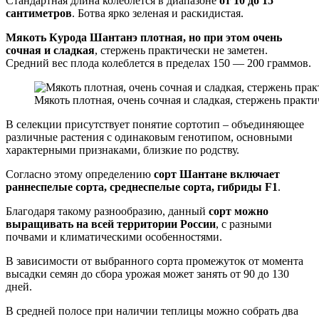
Стандартная длина колеблется в диапазоне
от 10 до 15
сантиметров
. Ботва ярко зеленая и раскидистая.
Мякоть Курода Шантанэ плотная, но при этом очень
сочная и сладкая
, стержень практически не заметен.
Средний вес плода колеблется в пределах 150 — 200 граммов.
Мякоть плотная, очень сочная и сладкая, стержень практи
В селекции присутствует понятие сортотип – объединяющее
различные растения с одинаковым генотипом, основными
характерными признаками, близкие по родству.
Согласно этому определению
сорт Шантане включает
раннеспелые сорта, среднеспелые сорта, гибриды F1
.
Благодаря такому разнообразию, данный
сорт можно
выращивать на всей территории России
, с разными
почвами и климатическими особенностями.
В зависимости от выбранного сорта промежуток от момента
высадки семян до сбора урожая может занять от 90 до 130
дней.
В средней полосе при наличии теплицы можно собрать два