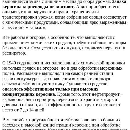
выполняется за два с лишним месяца до сбора урожая.
Запаха
керосина корнеплоды не впитают
. А вот приобрести его
они могут при нарушении правил хранения или
транспортировки урожая, когда собранные овощи соседствует
с химическими продуктами, обладающими ярко выраженным
агрессивным запахом.
Все работы в огороде, а особенно те, что выполняются с
применением химических средств, требуют соблюдения норм
безопасности. Осуществлять их нужно, используя перчатки и
респиратор.
С 1940 года керосин использовали для химической прополки
не только грядок на огороде, но и для обработки морковных
полей. Распыление выполняли на самой ранней стадии
развития культуры – до появления всходов, используя
сельскохозяйственную технику. Однако это средство
оказалось эффективным только при высоких
концентрациях керосина
. Кроме того, этот нефтепродукт –
взрывоопасный гербицид, перевозить и хранить который
довольно сложно, а его эффективность в грунте составляет
всего от 7 до 14 дней.
В масштабах приусадебного хозяйства говорить о больших
расходах и высокой концентрации керосина при обработке