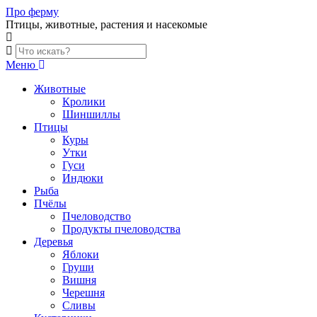
Skip
Про ферму
to
Птицы, животные, растения и насекомые
content
Меню
Животные
Кролики
Шиншиллы
Птицы
Куры
Утки
Гуси
Индюки
Рыба
Пчёлы
Пчеловодство
Продукты пчеловодства
Деревья
Яблоки
Груши
Вишня
Черешня
Сливы