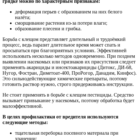
грядке можно по характерным признакам:
деформация перьев с образованием на них белого
налёта;
сморщивание растения из-за потери влаги;
образование плесени и грибка.
Борьба с клещом представляет длительный и трудоёмкий
процесс, ведь паразит длительное время может спать и
просыпаться при благоприятных условиях. Эффективней
использовать несколько методов одновременно. При позднем
выявлении насекомых или признаков их присутствия следует
применять акарициды и инсектоакарициды (Дитокс, ДИ-68,
Нугор, Фостран, Диметоат-400, ПроРогор, Данадим, Кинфос).
Это сильнодействующие химические препараты, поэтому
готовить раствор нужно, строго придерживаясь инструкции.
Не стоит применять в борьбе с клещом пестициды. Средство
вызывает привыкание у насекомых, поэтому обработка будет
малоэффективной.
В целях профилактики от вредителя используются
следующие методы:
тщательная переборка посевного материала при
хранении;