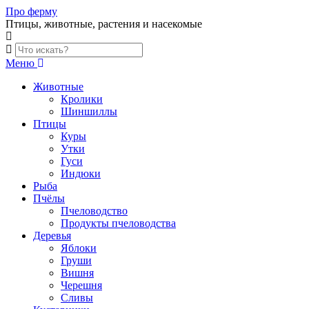
Skip
Про ферму
to
Птицы, животные, растения и насекомые
content
Меню
Животные
Кролики
Шиншиллы
Птицы
Куры
Утки
Гуси
Индюки
Рыба
Пчёлы
Пчеловодство
Продукты пчеловодства
Деревья
Яблоки
Груши
Вишня
Черешня
Сливы