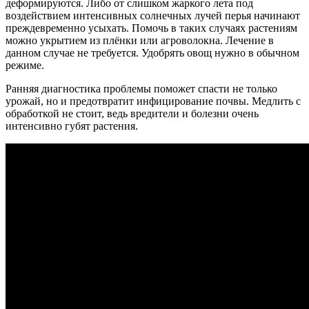
деформируются. Либо от слишком жаркого лета под
воздействием интенсивных солнечных лучей перья начинают
преждевременно усыхать. Помочь в таких случаях растениям
можно укрытием из плёнки или агроволокна. Лечение в
данном случае не требуется. Удобрять овощ нужно в обычном
режиме.
Ранняя диагностика проблемы поможет спасти не только
урожай, но и предотвратит инфицирование почвы. Медлить с
обработкой не стоит, ведь вредители и болезни очень
интенсивно губят растения.