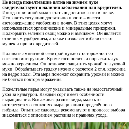
Не всегда пожелтевшие пятна на зимнем луке
свидетельствуют о наличии заболеваний или вредителей
.
Иногда причиной может стать недостаток азота в почве.
Исправить ситуацию достаточно просто – ввести
азотсодержащие удобрения в почву. В этих целях могут
использоваться органические и минеральные прикормки.
Подкормить зеленый овощ можно и аммиаком. Он является
отличным удобрением, а также позволяет избавиться от
мушек и прочих вредителей.
Поливать аммиачной селитрой нужно с осторожностью
согласно инструкции. Кроме того полить и опрыскать лук
можно керосином. Он позволяет защитить урожай от луковой
мухи. Обрабатывать грядку нужно с расчетом 2 ст.л. керосина
на ведро воды. Эта мера поможет сохранить урожай и можно
не бояться повтора заражения.
Пожелтелые перья могут указывать также на недостаточный
уход за культурой. Каждый сорт имеет особенности
выращивания. Высаживая разные виды, мало кто
интересуется о тонкостях выращивания определённого
гибрида. Опытные садоводы рекомендуют в процессе выбора
знакомиться с описанием растения и правилах ухода.