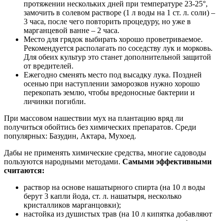
протяжении нескольких дней при температуре 23-25°,
замочить в солевом растворе (1 л воды на 1 ст. л. соли) –
3 часа, после чего повторить процедуру, но уже в
марганцевой ванне – 2 часа.
Место для грядок выбирать хорошо проветриваемое.
Рекомендуется располагать по соседству лук и морковь.
Для обеих культур это станет дополнительной защитой
от вредителей.
Ежегодно сменять место под высадку лука. Поздней
осенью при наступлении заморозков нужно хорошо
перекопать землю, чтобы вредоносные бактерии и
личинки погибли.
При массовом нашествии мух на плантацию вряд ли
получиться обойтись без химических препаратов. Среди
популярных: Базудин, Актара, Мухоед.
Дабы не применять химические средства, многие садоводы
пользуются народными методами.
Самыми эффективными
считаются:
раствор на основе нашатырного спирта (на 10 л воды
берут 3 капли йода, ст. л. нашатыря, несколько
кристалликов марганцовки);
настойка из душистых трав (на 10 л кипятка добавляют