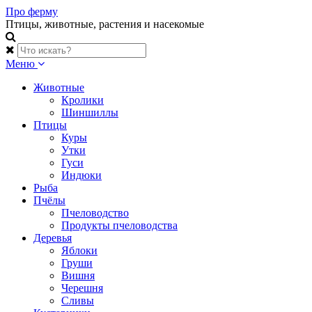
Skip
Про ферму
to
Птицы, животные, растения и насекомые
content
Меню
Животные
Кролики
Шиншиллы
Птицы
Куры
Утки
Гуси
Индюки
Рыба
Пчёлы
Пчеловодство
Продукты пчеловодства
Деревья
Яблоки
Груши
Вишня
Черешня
Сливы