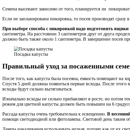
Семена высевают зависимо от того, планируется ли пикироват
Если не запланирована пикировка, то посев производят сразу 
При выборе способа с пикировкой надо подготовить ящики г
сантиметра. На расстоянии 3 сантиметров друг от друга прод
должно быть также около 1 сантиметра. В завершение посев п
Посадка капусты
Правильный уход за посаженными сем
После того, как капуста была посеяна, емкость помещают на 
Спустя 5 дней должны появиться первые всходы. После этого 
всходы будут сильно вытягиваться.
Изначально всходы не сильно прибавляют в росте, но потом те
режим для цветной капусты должен быть повышен на 6 градусо
Рассада капусты очень требовательна к освещению.
В весенний
помощи светодиодной или фитолампы. Световой день таким обр
Лампы накаливания использовать нельзя, потому как от их свет