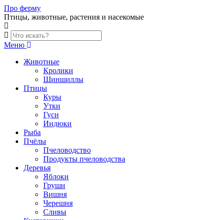
Skip
Про ферму
to
Птицы, животные, растения и насекомые
content
Меню
Животные
Кролики
Шиншиллы
Птицы
Куры
Утки
Гуси
Индюки
Рыба
Пчёлы
Пчеловодство
Продукты пчеловодства
Деревья
Яблоки
Груши
Вишня
Черешня
Сливы