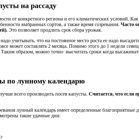
пусты на рассаду
мости от конкретного региона и его климатических условий. Ка
обенности выбранных сортов, а также время созревания.
Часто о
ей).
Это позволяет продлить срок сбора урожая.
адо учитывать, что на постоянное место роста ее надо высадить 
овсе может составлять 2 месяца. Помимо этого до 1 недели сеянц
Таким образом, можно точно высчитать сроки когда высаживать
ты по лунному календарю
лучше всего производить посев капусты.
Считается, что если п
зревания лунный календарь имеет определенные благоприятные д
смотрены такие удачные дни:
22