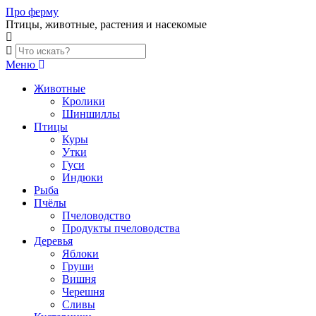
Skip
Про ферму
to
Птицы, животные, растения и насекомые
content
Меню
Животные
Кролики
Шиншиллы
Птицы
Куры
Утки
Гуси
Индюки
Рыба
Пчёлы
Пчеловодство
Продукты пчеловодства
Деревья
Яблоки
Груши
Вишня
Черешня
Сливы