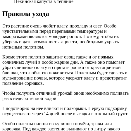
Пекинская капуста в теплице
Правила ухода
Это растение очень любит влагу, прохладу и свет. Особо
чувствительными перед перепадами температуры и
заморозками являются молодые ростки. Потому, чтобы их
уберечь и дать возможность зацвести, необходимо укрыть
нетканым полотном.
Кроме этого полотно защитит овощ также и от прямых
солнечных лучей в особо жаркие дни. А также оно помогает
убрать лишнюю влагу и спрятать ростки от крестоцветной
блошки, что любит ею поживиться. Полезным будет сделать и
мульчирование почвы, которое удержит влагу и предотвратит
появление сорняков.
Чтобы получить отличный урожай овощ необходимо поливать
раз в неделю тёплой водой.
Плодотворно на неё влияют и подкормки. Первую подкормку
осуществляют через 14 дней после высадки в открытый грунт.
Особо полезны настои из куриного помёта, травы или
коровяка. Под каждое растение выливают по литру такого