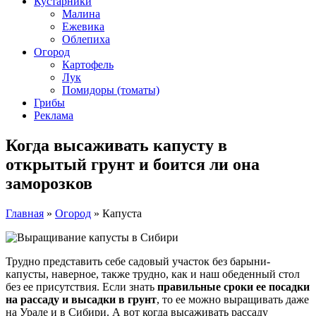
Кустарники
Малина
Ежевика
Облепиха
Огород
Картофель
Лук
Помидоры (томаты)
Грибы
Реклама
Когда высаживать капусту в
открытый грунт и боится ли она
заморозков
Главная
»
Огород
»
Капуста
Трудно представить себе садовый участок без барыни-
капусты, наверное, также трудно, как и наш обеденный стол
без ее присутствия. Если знать
правильные сроки ее посадки
на рассаду и высадки в грунт
, то ее можно выращивать даже
на Урале и в Сибири. А вот когда высаживать рассаду