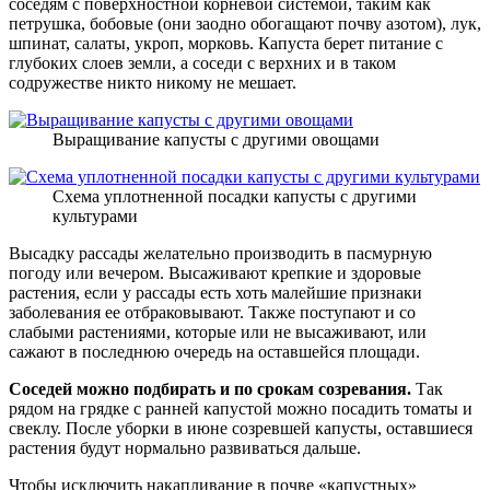
соседям с поверхностной корневой системой, таким как
петрушка, бобовые (они заодно обогащают почву азотом), лук,
шпинат, салаты, укроп, морковь. Капуста берет питание с
глубоких слоев земли, а соседи с верхних и в таком
содружестве никто никому не мешает.
Выращивание капусты с другими овощами
Схема уплотненной посадки капусты с другими
культурами
Высадку рассады желательно производить в пасмурную
погоду или вечером. Высаживают крепкие и здоровые
растения, если у рассады есть хоть малейшие признаки
заболевания ее отбраковывают. Также поступают и со
слабыми растениями, которые или не высаживают, или
сажают в последнюю очередь на оставшейся площади.
Соседей можно подбирать и по срокам созревания.
Так
рядом на грядке с ранней капустой можно посадить томаты и
свеклу. После уборки в июне созревшей капусты, оставшиеся
растения будут нормально развиваться дальше.
Чтобы исключить накапливание в почве «капустных»