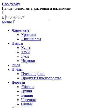
Skip
Про ферму
to
Птицы, животные, растения и насекомые
content
Меню
Животные
Кролики
Шиншиллы
Птицы
Куры
Утки
Гуси
Индюки
Рыба
Пчёлы
Пчеловодство
Продукты пчеловодства
Деревья
Яблоки
Груши
Вишня
Черешня
Сливы