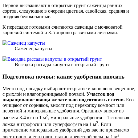
Первой высаживают в открытый грунт саженцы ранних
сортов, следующие в очереди цветная, савойская, средняя и
поздняя белокочанные.
К пересадке готовыми считаются саженцы с мочковатой
корневой системой и 3-5 хорошо развитыми листьями.
Саженец капусты
Высадка рассады капусты в открытый грунт
Подготовка почвы: какие удобрения вносить
Место под посадку выбирают открытое и хорошо освещенное,
с рыхлой и влагопроницаемой почвой.
Участок под
выращивание овоща желательно подготовить с осени.
Его
очищают от сорняков, вносят под перекопку компост или
перегной и минеральные удобрения. Органику вносят из
2
расчета 3-4 кг на 1 м
, минеральные удобрения – 1 столовая
2
ложка нитрофоски или суперфосфата на 1 м
. Если
применение минеральных удобрений для вас не приемлемо
2
достаточно внести один стакан древесной золы на 1 м
.