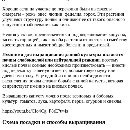
Хорошо если на участке до перекопки были высажены
сидераты – рожь, овес, люпин, фацелия, горох. Эти растения
улучшают структуру почвы и очищают ее от такого опасного
капустного заболевания как кила.
Нельзя участок, предназначенный под выращивание капусты,
засевать горчицей, так как оба растения относятся к семейству
крестоцветных и имеют общие болезни и вредителей.
Лучшими для выращивания данной культуры являются
почвы слабокислой или нейтральной реакции,
поэтому
кислые почвы осенью необходимо произвестковать — внести
под перекопку гашеную известь, доломитовую муку или
древесную золу. Еще одной из причин необходимости
раскисления почвы служит борьба с килой капусты, которая
свирепствует именно на кислых почвах.
Выращивать капусту можно после зерновых и бобовых
культур, томатов, лука, картофеля, перца, огурцов и свеклы.
https://youtu.be/CIo4Cg_F8rE?t=4s
Схема посадки и способы выращивания