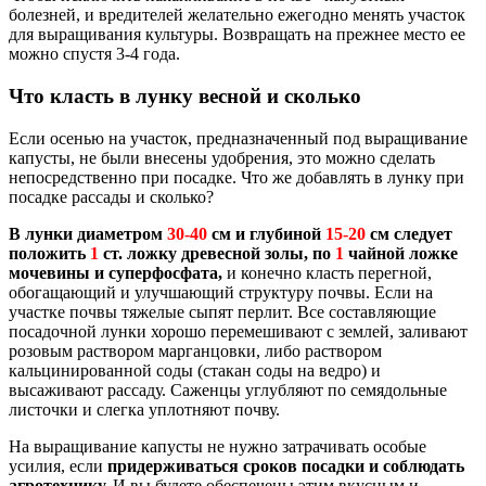
болезней, и вредителей желательно ежегодно менять участок
для выращивания культуры. Возвращать на прежнее место ее
можно спустя 3-4 года.
Что класть в лунку весной и сколько
Если осенью на участок, предназначенный под выращивание
капусты, не были внесены удобрения, это можно сделать
непосредственно при посадке. Что же добавлять в лунку при
посадке рассады и сколько?
В лунки диаметром
30-40
см и глубиной
15-20
см следует
положить
1
ст. ложку древесной золы, по
1
чайной ложке
мочевины и суперфосфата,
и конечно класть перегной,
обогащающий и улучшающий структуру почвы. Если на
участке почвы тяжелые сыпят перлит. Все составляющие
посадочной лунки хорошо перемешивают с землей, заливают
розовым раствором марганцовки, либо раствором
кальцинированной соды (стакан соды на ведро) и
высаживают рассаду. Саженцы углубляют по семядольные
листочки и слегка уплотняют почву.
На выращивание капусты не нужно затрачивать особые
усилия, если
придерживаться сроков посадки и соблюдать
агротехнику.
И вы будете обеспечены этим вкусным и