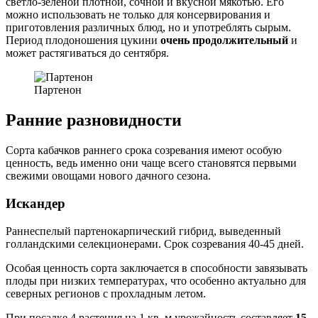
светло-зеленой плотной, сочной и вкусной мякотью. Его
можно использовать не только для консервирования и
приготовления различных блюд, но и употреблять сырым.
Период плодоношения цукини
очень продолжительный
и
может растягиваться до сентября.
Партенон
Ранние разновидности
Сорта кабачков раннего срока созревания имеют особую
ценность, ведь именно они чаще всего становятся первыми
свежими овощами нового дачного сезона.
Искандер
Раннеспелый партенокарпический гибрид, выведенный
голландскими селекционерами. Срок созревания 40-45 дней.
Особая ценность сорта заключается в способности завязывать
плоды при низких температурах, что особенно актуально для
северных регионов с прохладным летом.
При посадке 4 растения на 1 кв. м урожайность составляет
15