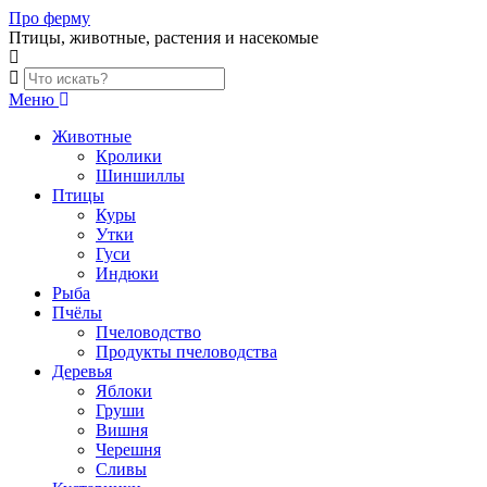
Skip
Про ферму
to
Птицы, животные, растения и насекомые
content
Меню
Животные
Кролики
Шиншиллы
Птицы
Куры
Утки
Гуси
Индюки
Рыба
Пчёлы
Пчеловодство
Продукты пчеловодства
Деревья
Яблоки
Груши
Вишня
Черешня
Сливы