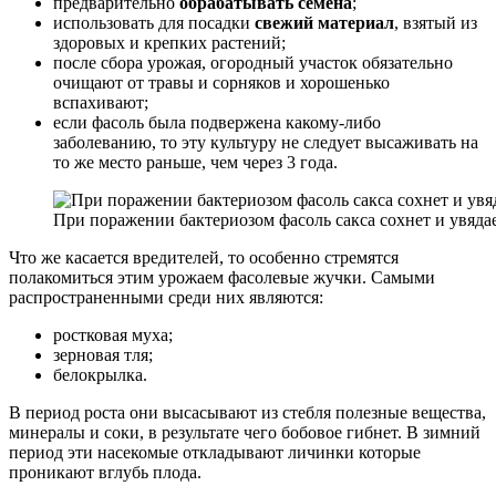
предварительно
обрабатывать семена
;
использовать для посадки
свежий материал
, взятый из
здоровых и крепких растений;
после сбора урожая, огородный участок обязательно
очищают от травы и сорняков и хорошенько
вспахивают;
если фасоль была подвержена какому-либо
заболеванию, то эту культуру не следует высаживать на
то же место раньше, чем через 3 года.
При поражении бактериозом фасоль сакса сохнет и увяда
Что же касается вредителей, то особенно стремятся
полакомиться этим урожаем фасолевые жучки. Самыми
распространенными среди них являются:
ростковая муха;
зерновая тля;
белокрылка.
В период роста они высасывают из стебля полезные вещества,
минералы и соки, в результате чего бобовое гибнет. В зимний
период эти насекомые откладывают личинки которые
проникают вглубь плода.