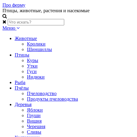
Skip
Про ферму
to
Птицы, животные, растения и насекомые
content
Меню
Животные
Кролики
Шиншиллы
Птицы
Куры
Утки
Гуси
Индюки
Рыба
Пчёлы
Пчеловодство
Продукты пчеловодства
Деревья
Яблоки
Груши
Вишня
Черешня
Сливы