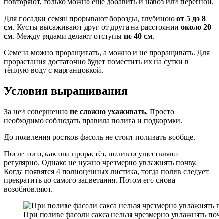
повторяют, только можно ещё добавить и навоз или перегной.
Для посадки семян прорывают борозды, глубиною
от 5 до 8
см
. Кусты высаживают друг от друга на расстоянии
около 20
см
. Между рядами делают отступы
по 40 см
.
Семена можно проращивать, а можно и не проращивать. Для
прорастания достаточно будет поместить их на сутки в
тёплую воду с марганцовкой.
Условия выращивания
За ней совершенно
не сложно ухаживать
. Просто
необходимо соблюдать правила полива и подкормки.
До появления ростков фасоль не стоит поливать вообще.
После того, как она прорастёт, полив осуществляют
регулярно. Однако не нужно чрезмерно увлажнять почву.
Когда появятся 4 полноценных листика, тогда полив следует
прекратить до самого зацветания. Потом его снова
возобновляют.
При поливе фасоли сакса нельзя чрезмерно увлажнять по