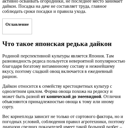
активно осваивать огородники, не последнее место занимает
дайкон. Посадка на даче не составляет труда, главное
соблюдать сроки посадки и правила ухода.
Оглавление
Что такое японская редька дайкон
Родиной перспективной культуры является Япония. Там
разновидность редиса пользуется невероятной популярностью
благодаря богатому витаминному составу и нежнейшему
вкусу, поэтому сладкий овощ включается в ежедневный
рацион.
Дайкон относится к семейству крестоцветных культур с
однолетним циклом. Форма овоща похожа на редиску и
может быть разной
от конической до змеевидной
. Отличия
объясняются принадлежностью овоща к тому или иному
сорту.
Вес корнеплода зависит не только от сортового фактора, но и
погодных условий, соблюдения правил агротехники, поэтому
диапазон средних показателей имеет такой большой разбег –