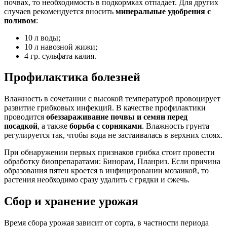
почвах, то необходимость в подкормках отпадает. Для других
случаев рекомендуется вносить
минеральные удобрения с
поливом
:
10 л воды;
10 л навозной жижи;
4 гр. сульфата калия.
Профилактика болезней
Влажность в сочетании с высокой температурой провоцирует
развитие грибковых инфекций. В качестве профилактики
проводится
обеззараживание почвы и семян перед
посадкой
, а также
борьба с сорняками
. Влажность грунта
регулируется так, чтобы вода не застаивалась в верхних слоях.
При обнаружении первых признаков грибка стоит провести
обработку биопрепаратами: Бинорам, Планриз. Если причина
образования пятен кроется в инфицировании мозаикой, то
растения необходимо сразу удалить с грядки и сжечь.
Сбор и хранение урожая
Время сбора урожая зависит от сорта, в частности периода