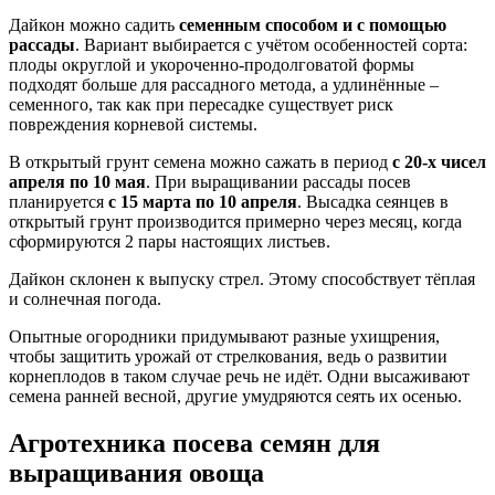
Дайкон можно садить
семенным способом и с помощью
рассады
. Вариант выбирается с учётом особенностей сорта:
плоды округлой и укороченно-продолговатой формы
подходят больше для рассадного метода, а удлинённые –
семенного, так как при пересадке существует риск
повреждения корневой системы.
В открытый грунт семена можно сажать в период
с 20-х чисел
апреля по 10 мая
. При выращивании рассады посев
планируется
с 15 марта по 10 апреля
. Высадка сеянцев в
открытый грунт производится примерно через месяц, когда
сформируются 2 пары настоящих листьев.
Дайкон склонен к выпуску стрел. Этому способствует тёплая
и солнечная погода.
Опытные огородники придумывают разные ухищрения,
чтобы защитить урожай от стрелкования, ведь о развитии
корнеплодов в таком случае речь не идёт. Одни высаживают
семена ранней весной, другие умудряются сеять их осенью.
Агротехника посева семян для
выращивания овоща