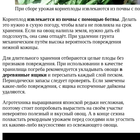
При сборе урожая корнеплоды извлекаются из почвы с 
Корнеплод
извлекается из почвы с помощью ботвы
. Делать
это нужно в сухую погоду, чтобы влага не повлияла на срок
хранения. Если на овощ налипла земля, нужно дать ей
подсохнуть, она сама отпадёт. При удалении грунта
механическим путём высока вероятность повреждения
нежной кожицы.
Для длительного хранения отбираются целые плоды без
признаков повреждения. При использовании в качестве
хранилища погреба рекомендуется укладывать овощи
в
деревянные ящики
и пересыпать каждый слой песком.
Периодически запасы следует проверять. Если замечены
какие-либо повреждения, с ящика испорченные дайконы
удаляются.
Агротехника выращивания японской редьки несложная,
поэтому стоит попробовать вырастить на своём участке
невероятно полезный и вкусный овощ. А в конце сезона
похвастать рекордным урожаем перед соседями или угостить
их какими-либо вкусностями из освежающего овоща.