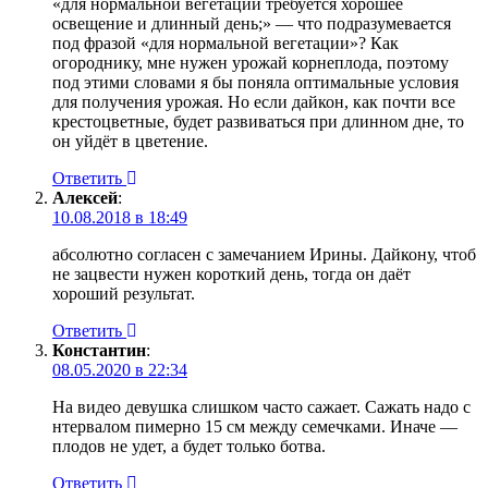
«для нормальной вегетации требуется хорошее
освещение и длинный день;» — что подразумевается
под фразой «для нормальной вегетации»? Как
огороднику, мне нужен урожай корнеплода, поэтому
под этими словами я бы поняла оптимальные условия
для получения урожая. Но если дайкон, как почти все
крестоцветные, будет развиваться при длинном дне, то
он уйдёт в цветение.
Ответить
Алексей
:
10.08.2018 в 18:49
абсолютно согласен с замечанием Ирины. Дайкону, чтоб
не зацвести нужен короткий день, тогда он даёт
хороший результат.
Ответить
Константин
:
08.05.2020 в 22:34
На видео девушка слишком часто сажает. Сажать надо с
нтервалом пимерно 15 см между семечками. Иначе —
плодов не удет, а будет только ботва.
Ответить