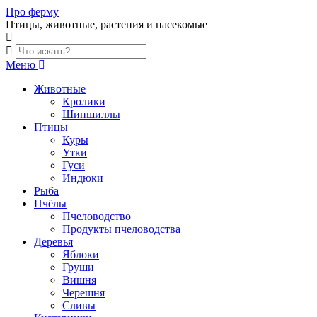
Skip
Про ферму
to
Птицы, животные, растения и насекомые
content
Меню
Животные
Кролики
Шиншиллы
Птицы
Куры
Утки
Гуси
Индюки
Рыба
Пчёлы
Пчеловодство
Продукты пчеловодства
Деревья
Яблоки
Груши
Вишня
Черешня
Сливы