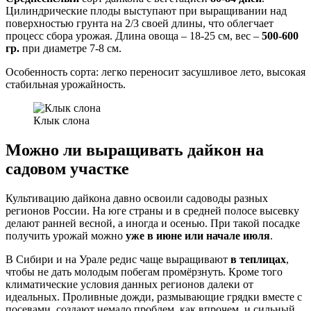
Цилиндрические плоды выступают при выращивании над
поверхностью грунта на 2/3 своей длины, что облегчает
процесс сбора урожая. Длина овоща – 18-25 см, вес –
500-600
гр.
при диаметре 7-8 см.
Особенность сорта: легко переносит засушливое лето, высокая
стабильная урожайность.
Клык слона
Можно ли выращивать дайкон на
садовом участке
Культивацию дайкона давно освоили садоводы разных
регионов России. На юге страны и в средней полосе высевку
делают ранней весной, а иногда и осенью. При такой посадке
получить урожай можно
уже в июне или начале июля
.
В Сибири и на Урале редис чаще выращивают
в теплицах
,
чтобы не дать молодым побегам промёрзнуть. Кроме того
климатические условия данных регионов далеки от
идеальных. Проливные дожди, размывающие грядки вместе с
посевами, создают немало проблем, как впрочем, и сильный