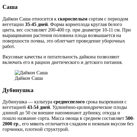
Саша
Дайкон Саша относится к
скороспелым
сортам с периодом
вегетации
35-45 дней
. Форма корнеплода круглая белого
цвета, вес составляет 200-400 гр. при диаметре 10-11 см. При
выращивании растения половина плода возвышается на
поверхности почвы, это облегчает проведение уборочных
работ.
Вкусовые качества и питательность дайкона позволяют
включать его в рацион диетического и детского питания.
Дайкон Саша
Дубинушка
Дубинушка — культура
среднеспелого
срока вызревания с
вегетацией
43-54 дней
. Удлинённо-цилиндрические плоды
длиной до 50 см внешне напоминают дубинку, откуда и
пошло название сорта. Масса овоща в среднем составляет
500-
2000 гр
., его мякоть отличается сладким и нежным вкусом без
горчинки, плотной структурой.