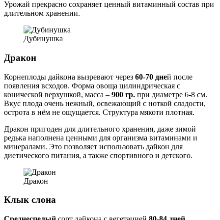
Урожай прекрасно сохраняет ценный витаминный состав при
длительном хранении.
Дубинушка
Дракон
Корнеплоды дайкона вызревают через
60-70 дне
й после
появления всходов. Форма овоща цилиндрическая с
конической верхушкой, масса –
900 гр.
при диаметре 6-8 см.
Вкус плода очень нежный, освежающий с ноткой сладости,
острота в нём не ощущается. Структура мякоти плотная.
Дракон пригоден для длительного хранения, даже зимой
редька наполнена ценными для организма витаминами и
минералами. Это позволяет использовать дайкон для
диетического питания, а также спортивного и детского.
Дракон
Клык слона
Среднеспелый
сорт дайкона с вегетацией
80-84 дней
.