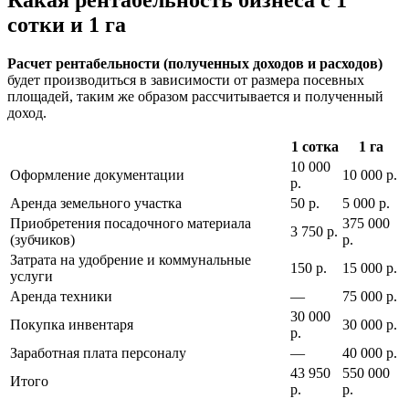
сотки и 1 га
Расчет рентабельности (полученных доходов и расходов)
будет производиться в зависимости от размера посевных
площадей, таким же образом рассчитывается и полученный
доход.
1 сотка
1 га
10 000
Оформление документации
10 000 р.
р.
Аренда земельного участка
50 р.
5 000 р.
Приобретения посадочного материала
375 000
3 750 р.
(зубчиков)
р.
Затрата на удобрение и коммунальные
150 р.
15 000 р.
услуги
Аренда техники
—
75 000 р.
30 000
Покупка инвентаря
30 000 р.
р.
Заработная плата персоналу
—
40 000 р.
43 950
550 000
Итого
р.
р.