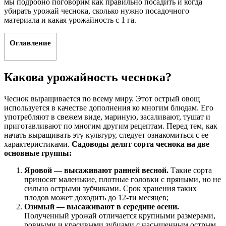
мы подробно поговорим как правильно посадить и когда
убирать урожай чеснока, сколько нужно посадочного
материала и какая урожайность с 1 га.
Оглавление
Какова урожайность чеснока?
Чеснок выращивается по всему миру. Этот острый овощ
используется в качестве дополнения ко многим блюдам. Его
употребляют в свежем виде, мариную, засаливают, тушат и
приготавливают по многим другим рецептам. Перед тем, как
начать выращивать эту культуру, следует ознакомиться с ее
характеристиками.
Садоводы делят сорта чеснока на две
основные группы:
Яровой — высаживают ранней весной.
Такие сорта
приносят маленькие, плотные головки с пряными, но не
сильно острыми зубчиками. Срок хранения таких
плодов может доходить до 12-ти месяцев;
Озимый — высаживают в середине осени.
Полученный урожай отличается крупными размерами,
ровными и красивыми зубцами с насыщенным острым