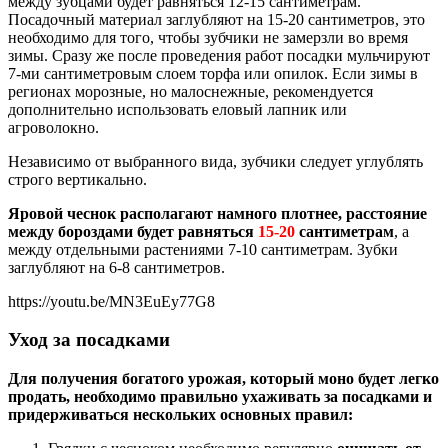
между зубцами будет равняться 12-15 сантиметрам.
Посадочный материал заглубляют на 15-20 сантиметров, это
необходимо для того, чтобы зубчики не замерзли во время
зимы. Сразу же после проведения работ посадки мульчируют
7-ми сантиметровым слоем торфа или опилок. Если зимы в
регионах морозные, но малоснежные, рекомендуется
дополнительно использовать еловый лапник или
агроволокно.
Независимо от выбранного вида, зубчики следует углублять
строго вертикально.
Яровой чеснок располагают намного плотнее, расстояние
между бороздами будет равняться
15-20
сантиметрам
, а
между отдельными растениями 7-10 сантиметрам. Зубки
заглубляют на 6-8 сантиметров.
https://youtu.be/MN3EuEy77G8
Уход за посадками
Для получения богатого урожая, который моно будет легко
продать, необходимо правильно ухаживать за посадками и
придерживаться нескольких основных правил: