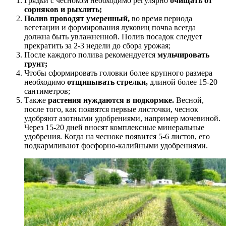
Грядки с чесноком необходимо регулярно
очищать от
сорняков и рыхлить;
Полив проводят умеренный,
во время периода
вегетации и формирования луковиц почва всегда
должна быть увлажненной. Полив посадок следует
прекратить за 2-3 недели до сбора урожая;
После каждого полива рекомендуется
мульчировать
грунт;
Чтобы сформировать головки более крупного размера
необходимо
отщипывать стрелки,
длиной более 15-20
сантиметров;
Также
растения нуждаются в подкормке.
Весной,
после того, как появятся первые листочки, чеснок
удобряют азотными удобрениями, например мочевиной.
Через 15-20 дней вносят комплексные минеральные
удобрения. Когда на чесноке появится 5-6 листов, его
подкармливают фосфорно-калийными удобрениями.