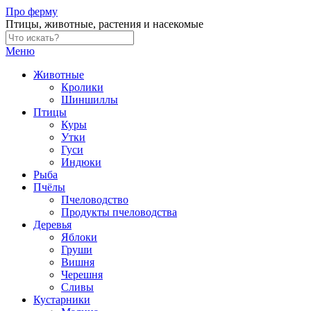
Skip
Про ферму
to
Птицы, животные, растения и насекомые
content
Меню
Животные
Кролики
Шиншиллы
Птицы
Куры
Утки
Гуси
Индюки
Рыба
Пчёлы
Пчеловодство
Продукты пчеловодства
Деревья
Яблоки
Груши
Вишня
Черешня
Сливы
Кустарники