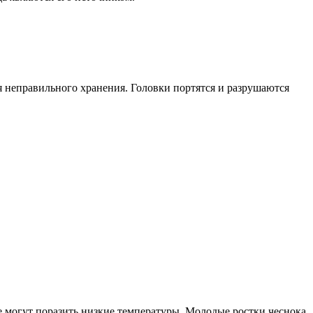
мя неправильного хранения. Головки портятся и разрушаются
же могут поразить низкие температуры. Молодые ростки чеснока