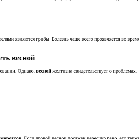
телями являются грибы. Болезнь чаще всего проявляется во вре
еть весной
ревании. Однако,
весной
желтизна свидетельствует о проблемах.
заморозков
. Если яровой чеснок посажен чересчур рано, его так