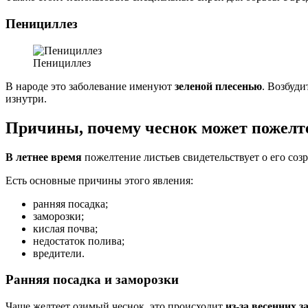
Пенициллез
Пенициллез
В народе это заболевание именуют
зеленой плесенью
. Возбуди
изнутри.
Причины, почему чеснок может пожелт
В летнее время
пожелтение листьев свидетельствует о его соз
Есть основные причины этого явления:
ранняя посадка;
заморозки;
кислая почва;
недостаток полива;
вредители.
Ранняя посадка и заморозки
Чаще желтеет озимый чеснок, это происходит
из-за весенних 