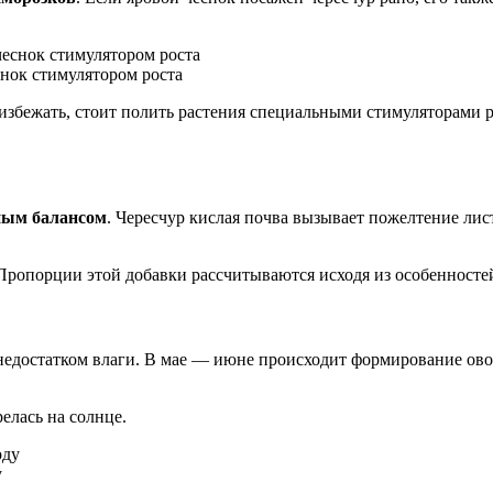
снок стимулятором роста
ь избежать, стоит полить растения специальными стимуляторами
ным балансом
. Чересчур кислая почва вызывает пожелтение лис
Пропорции этой добавки рассчитываются исходя из особенносте
недостатком влаги. В мае — июне происходит формирование ов
елась на солнце.
у