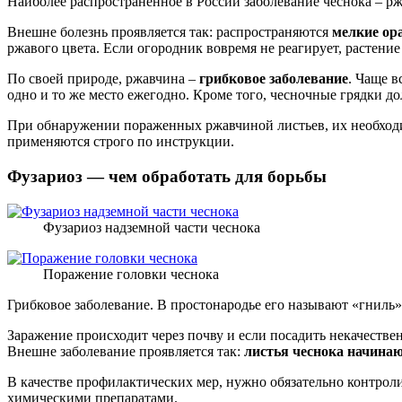
Наиболее распространенное в России заболевание чеснока – рж
Внешне болезнь проявляется так: распространяются
мелкие ор
ржавого цвета. Если огородник вовремя не реагирует, растение
По своей природе, ржавчина –
грибковое заболевание
. Чаще в
одно и то же место ежегодно. Кроме того, чесночные грядки до
При обнаружении пораженных ржавчиной листьев, их необхо
применяются строго по инструкции.
Фузариоз — чем обработать для борьбы
Фузариоз надземной части чеснока
Поражение головки чеснока
Грибковое заболевание. В простонародье его называют «гниль»
Заражение происходит через почву и если посадить некачеств
Внешне заболевание проявляется так:
листья чеснока начинаю
В качестве профилактических мер, нужно обязательно контрол
химическими препаратами.