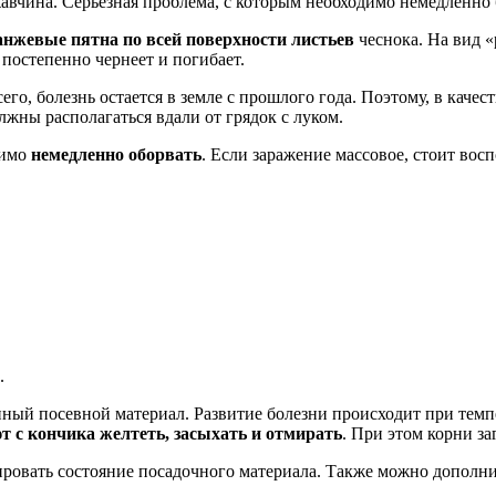
авчина. Серьезная проблема, с которым необходимо немедленно 
анжевые пятна по всей поверхности листьев
чеснока. На вид 
 постепенно чернеет и погибает.
сего, болезнь остается в земле с прошлого года. Поэтому, в кач
лжны располагаться вдали от грядок с луком.
димо
немедленно оборвать
. Если заражение массовое, стоит вос
.
енный посевной материал. Развитие болезни происходит при тем
т с кончика желтеть, засыхать и отмирать
. При этом корни за
ировать состояние посадочного материала. Также можно дополни