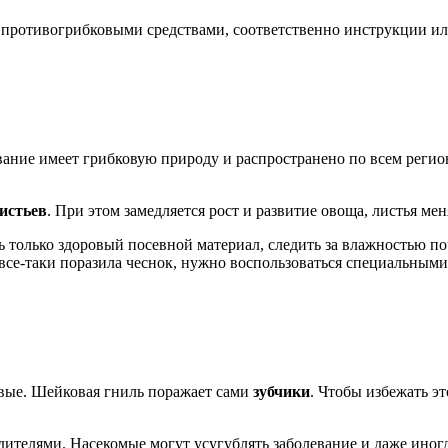
 противогрибковыми средствами, соответственно инструкции ил
евание имеет грибковую природу и распространено по всем реги
истьев
. При этом замедляется рост и развитие овоща, листья ме
 только здоровый посевной материал, следить за влажностью по
 все-таки поразила чеснок, нужно воспользоваться специальными
овые. Шейковая гниль поражает сами
зубчики
. Чтобы избежать э
дителями. Насекомые могут усугублять заболевание и даже иног