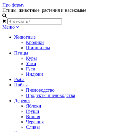
Skip
Про ферму
to
Птицы, животные, растения и насекомые
content
Меню
Животные
Кролики
Шиншиллы
Птицы
Куры
Утки
Гуси
Индюки
Рыба
Пчёлы
Пчеловодство
Продукты пчеловодства
Деревья
Яблоки
Груши
Вишня
Черешня
Сливы