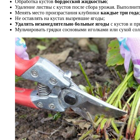
Обработка кустов
бордосской жидкостью
;
Удаление листвы с кустов после сбора урожая. Выполнить
Менять место произрастания клубники
каждые три года
;
Не оставлять на кустах вызревшие ягоды;
Удалять незамедлительно больные ягоды
с кустов и пр
Мульчировать грядки сосновыми иголками или сухой сол