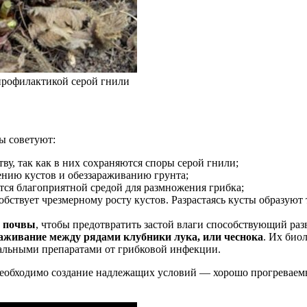
 профилактикой серой гнили
ы советуют:
ву, так как в них сохраняются споры серой гнили;
ению кустов и обеззараживанию грунта;
яется благоприятной средой для размножения грибка;
особствует чрезмерному росту кустов. Разрастаясь кусты образую
 почвы
, чтобы предотвратить застой влаги способствующий раз
аживание между рядами клубники лука, или чеснока
. Их био
иальными препаратами от грибковой инфекции.
 необходимо создание надлежащих условий — хорошо прогреваем