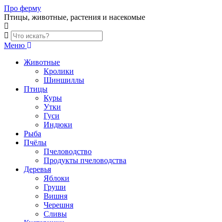
Skip
Про ферму
to
Птицы, животные, растения и насекомые
content
Меню
Животные
Кролики
Шиншиллы
Птицы
Куры
Утки
Гуси
Индюки
Рыба
Пчёлы
Пчеловодство
Продукты пчеловодства
Деревья
Яблоки
Груши
Вишня
Черешня
Сливы