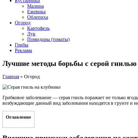
Кустарники
Малина
Ежевика
Облепиха
Огород
Картофель
Лук
Помидоры (томаты)
Грибы
Реклама
Лучшие методы борьбы с серой гнилью
Главная
»
Огород
Грибковое заболевание — серая гниль поражает не только ягод
возбуждающие данный вид заболевания находятся в грунте и не
Оглавление
Внешние признаки заболевания на кус