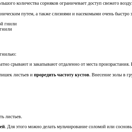
большого количества сорняков ограничевает доступ свежего воз
ническим путем, а также слизнями и насекомыми очень быстро 
 гнили
 гнилью:
атно срывают и закапывают отдаленно от места произрастания.
лишек листьев и
проредить частоту кустов
. Внесение золы в г
ь листьев.
лей
. Для этого можно делать мульчирование соломой или сосновы