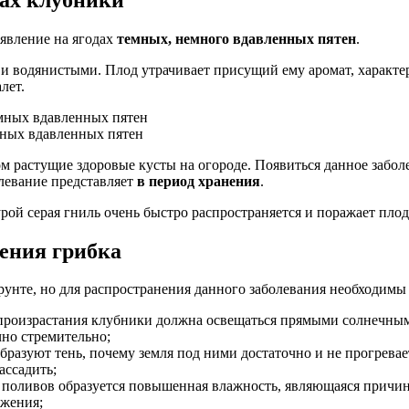
явление на ягодах
темных, немного вдавленных пятен
.
 и водянистыми. Плод утрачивает присущий ему аромат, характе
лет.
мных вдавленных пятен
 растущие здоровые кусты на огороде. Появиться данное заболе
левание представляет
в период хранения
.
ой серая гниль очень быстро распространяется и поражает плод
ения грибка
рунте, но для распространения данного заболевания необходимы
 произрастания клубники должна освещаться прямыми солнечны
чно стремительно;
бразуют тень, почему земля под ними достаточно и не прогревает
ассадить;
 поливов образуется повышенная влажность, являющаяся причин
ажения;