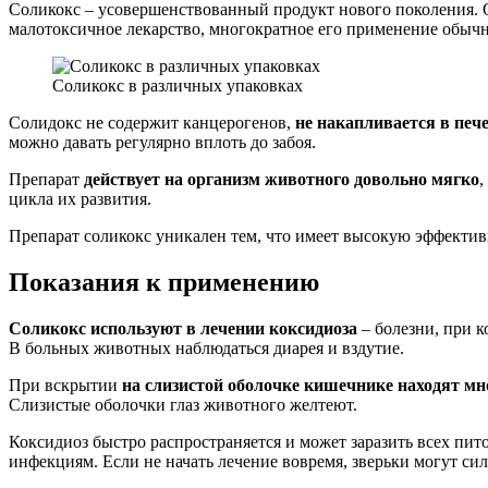
Соликокс – усовершенствованный продукт нового поколения.
малотоксичное лекарство, многократное его применение обычн
Соликокс в различных упаковках
Солидокс не содержит канцерогенов,
не накапливается в печ
можно давать регулярно вплоть до забоя.
Препарат
действует на организм животного довольно мягко
,
цикла их развития.
Препарат соликокс уникален тем, что имеет высокую эффектив
Показания к применению
Соликокс используют в лечении коксидиоза
– болезни, при к
В больных животных наблюдаться диарея и вздутие.
При вскрытии
на слизистой оболочке кишечнике находят мн
Слизистые оболочки глаз животного желтеют.
Коксидиоз быстро распространяется и может заразить всех пит
инфекциям. Если не начать лечение вовремя, зверьки могут си