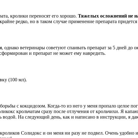
ата, кролики переносят его хорошо.
Тяжелых осложнений не н
крайне редко, но в таком случае применение препарата придется
м
, однако ветеринары советуют спаивать препарат за 5 дней до о
сформирован и препарат не может ему навредить.
вку (100 мл).
орьбы с кокцидозом. Когда-то из него у меня пропало целое пог
соликокс крольчатам сразу после отлучения от крольчихи. Я кап
водой. На следующий день, как и написано в инструкции, я даю у
кроликов Солидокс и он меня ни разу не подвел. Очень удобно 