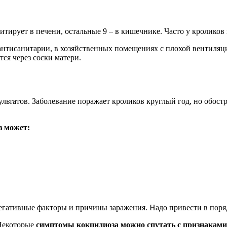
зитирует в печени, остальные 9 – в кишечнике. Часто у кролик
антисанитарии, в хозяйственных помещениях с плохой вентиляц
тся через соски матери.
льтатов. Заболевание поражает кроликов круглый год, но обост
з может:
 негативные факторы и причины заражения. Надо привести в пор
 Некоторые
симптомы кокцидиоза можно спутать с признаками 