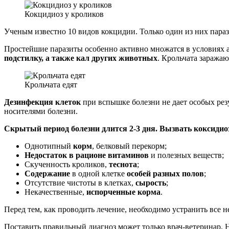
Кокцидиоз у кроликов
Ученым известно 10 видов кокцидии. Только один из них пара
Простейшие паразиты особенно активно множатся в условиях 
подстилку, а также кал других животных
. Крольчата заражаю
Крольчата едят
Дезинфекция клеток
при вспышке болезни не дает особых резу
носителями болезни.
Скрытый период болезни длится 2-3 дня. Вызвать коксидио
Однотипный
корм
, белковый перекорм;
Недостаток в рационе витаминов
и полезных веществ;
Скученность кроликов,
теснота
;
Содержание
в одной клетке
особей разных полов
;
Отсутствие чистоты в клетках,
сырость
;
Некачественные,
испорченные корма
.
Перед тем, как проводить лечение, необходимо устранить все
Поставить правильный диагноз может только врач-ветеринар.