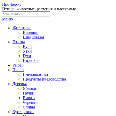
Skip
Про ферму
to
Птицы, животные, растения и насекомые
content
Меню
Животные
Кролики
Шиншиллы
Птицы
Куры
Утки
Гуси
Индюки
Рыба
Пчёлы
Пчеловодство
Продукты пчеловодства
Деревья
Яблоки
Груши
Вишня
Черешня
Сливы
Кустарники