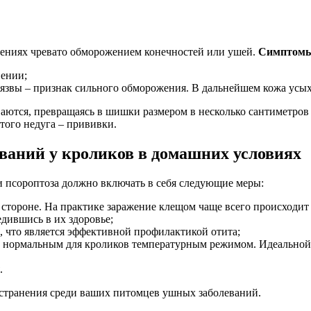
ениях чревато обморожением конечностей или ушей.
Симптомы
вении;
 язвы – признак сильного обморожения. В дальнейшем кожа усых
аются, превращаясь в шишки размером в несколько сантиметров
ого недуга – прививки.
ваний у кроликов в домашних условиях
 и псороптоза должно включать в себя следующие меры:
а стороне. На практике заражение клещом чаще всего происходи
дившись в их здоровье;
, что является эффективной профилактикой отита;
 нормальным для кроликов температурным режимом. Идеальной т
.
странения среди ваших питомцев ушных заболеваний.