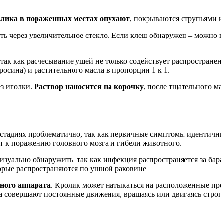
лика в пораженных местах опухают
, покрываются струпьями и
ь через увеличительное стекло. Если клещ обнаружен – можно н
так как расчесывание ушей не только содействует распростране
осина) и растительного масла в пропорции 1 к 1.
з иголки.
Раствор наносится на корочку
, после тщательного м
 стадиях проблематично, так как первичные симптомы идентич
т к поражению головного мозга и гибели животного.
 визуально обнаружить, так как инфекция распространяется за б
орые распространяются по ушной раковине.
ного аппарата
. Кролик может натыкаться на расположенные пр
ика совершают постоянные движения, вращаясь или двигаясь стро