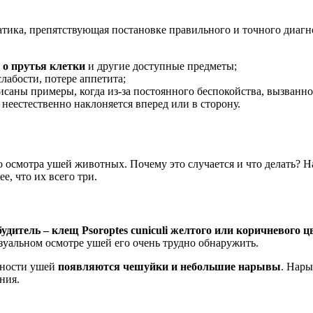
тика, препятствующая постановке правильного и точного диагн
 о прутья клетки
и другие доступные предметы;
лабости, потере аппетита;
писаны примеры, когда из-за постоянного беспокойства, вызванн
а неестественно наклоняется вперед или в сторону.
о осмотра ушей животных. Почему это случается и что делать? 
, что их всего три.
будитель – клещ Psoroptes cuniculi желтого или коричневого ц
зуальном осмотре ушей его очень трудно обнаружить.
хности ушей
появляются чешуйки и небольшие нарывы
. Нары
ния.