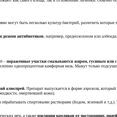
тожают как самого клеща, так и отложенные личинки. Обычно обл
лями могут быть несколько культур бактерий, различить которые
 дозами антибиотиков
, например, преднозолоном или албенда
об –
пораженные участки смазываются жиром, гусиным или 
влению однопроцентная камфорная мазь. Мажут только подсуше
ий алюспрей
. Препарат выпускается в форме аэрозоля, которы
 жидкости, омертвевшей кожи).
обрабатывать спиртовыми растворами (йодом, зеленкой и т.д.).
ческих мер, а также
изоляция кроликов от посторонних людей