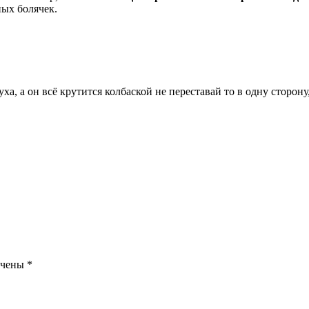
ных болячек.
уха, а он всё крутится колбаской не переставай то в одну сторон
ечены
*