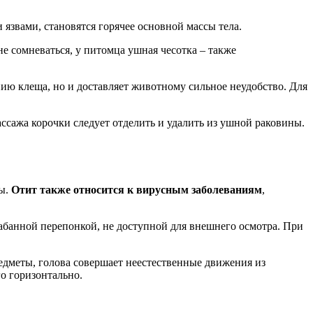
 язвами, становятся горячее основной массы тела.
е сомневаться, у питомца ушная чесотка – также
нию клеща, но и доставляет животному сильное неудобство. Для
ассажа корочки следует отделить и удалить из ушной раковины.
ны.
Отит также относится к вирусным заболеваниям
,
арабанной перепонкой, не доступной для внешнего осмотра. При
едметы, голова совершает неестественные движения из
го горизонтально.