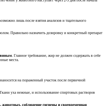
егчение у животного наступает через 2-3 дня после начала
 возможно лишь после взятия анализов и тщательного
золом. Правильно назначить дозировку и конкретный препарат
свиным
. Главное требование, жир не должен содержать в себе
нные места.
й наносится на пораженный участок после первичной
 Ткани уха нежные, и использование спиртовых растворов
, животных, соблюдение гигиены и своевременная