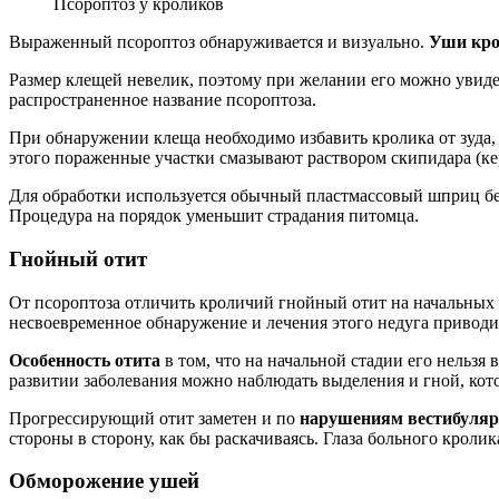
Псороптоз у кроликов
Выраженный псороптоз обнаруживается и визуально.
Уши кро
Размер клещей невелик, поэтому при желании его можно увидет
распространенное название псороптоза.
При обнаружении клеща необходимо избавить кролика от зуда, 
этого пораженные участки смазывают раствором скипидара (кер
Для обработки используется обычный пластмассовый шприц бе
Процедура на порядок уменьшит страдания питомца.
Гнойный отит
От псороптоза отличить кроличий гнойный отит на начальных
несвоевременное обнаружение и лечения этого недуга приводи
Особенность отита
в том, что на начальной стадии его нельзя
развитии заболевания можно наблюдать выделения и гной, кот
Прогрессирующий отит заметен и по
нарушениям вестибуляр
стороны в сторону, как бы раскачиваясь. Глаза больного крол
Обморожение ушей