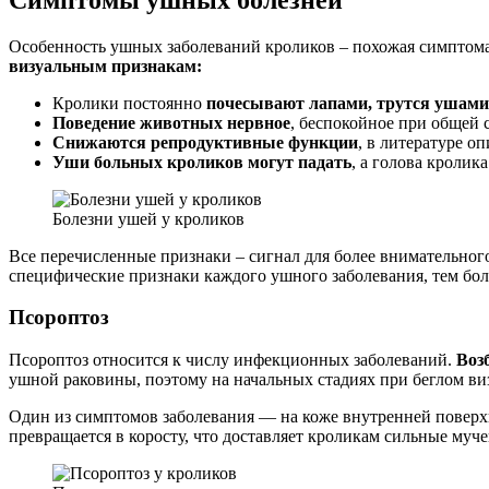
Особенность ушных заболеваний кроликов – похожая симптома
визуальным признакам:
Кролики постоянно
почесывают лапами, трутся ушами
Поведение животных нервное
, беспокойное при общей с
Снижаются репродуктивные функции
, в литературе о
Уши больных кроликов могут падать
, а голова кролик
Болезни ушей у кроликов
Все перечисленные признаки – сигнал для более внимательног
специфические признаки каждого ушного заболевания, тем более
Псороптоз
Псороптоз относится к числу инфекционных заболеваний.
Воз
ушной раковины, поэтому на начальных стадиях при беглом ви
Один из симптомов заболевания — на коже внутренней повер
превращается в коросту, что доставляет кроликам сильные муче