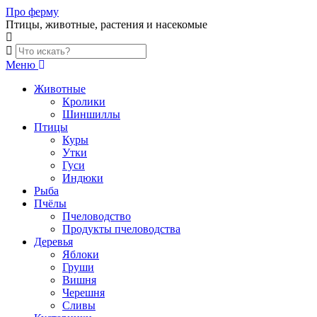
Skip
Про ферму
to
Птицы, животные, растения и насекомые
content
Меню
Животные
Кролики
Шиншиллы
Птицы
Куры
Утки
Гуси
Индюки
Рыба
Пчёлы
Пчеловодство
Продукты пчеловодства
Деревья
Яблоки
Груши
Вишня
Черешня
Сливы