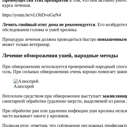
Преимущества этих препаратов
в том, что они активно унич
курса лечения.
https://youtu.be/vLObDvoGuN4
Лечить гнойный отит дома не рекомендуется
. Его возбудите
обследования головы и ушей кролика.
Процедура лечения должна проводиться быстро
повышенными
может только ветеринар.
Лечение обморожения ушей, народные методы
При обморожениях используется проверенный народный спос
соль. При сильных обморожениях очень хорошо помогает зажи
Алюспрей
Неплохим средством при обморожении выступает
заживляющ
санитарной обработки (удаление шерсти, выделяемой из ранок
При обработке ран или удалении инфекции уши кролика нельзя 
часто вызывает ожоги у кроликов.
Подводя итог, отметим, что соблюдение несложных профилакти