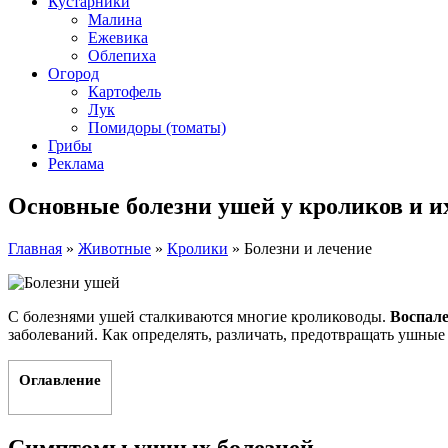
Кустарники
Малина
Ежевика
Облепиха
Огород
Картофель
Лук
Помидоры (томаты)
Грибы
Реклама
Основные болезни ушей у кроликов и и
Главная
»
Животные
»
Кролики
»
Болезни и лечение
С болезнями ушей сталкиваются многие кролиководы.
Воспале
заболеваний. Как определять, различать, предотвращать ушные
Оглавление
Симптомы ушных болезней