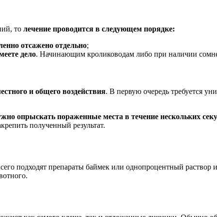
ний, то
лечение проводится в следующем порядке:
ленно отсажено отдельно
;
меете дело
. Начинающим кролиководам либо при наличии сомнен
естного и общего воздействия
. В первую очередь требуется ун
жно опрыскать пораженные места в течение нескольких сек
акрепить полученный результат.
сего подходят препараты баймек или однопроцентный раствор ив
вотного.