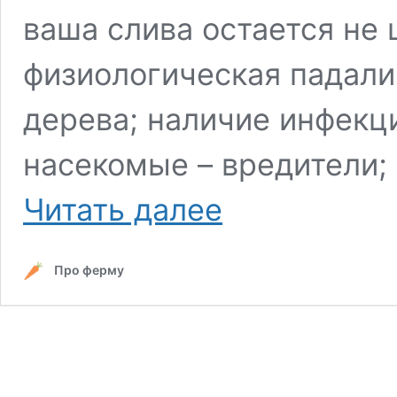
ваша слива остается не
физиологическая падали
дерева; наличие инфекц
насекомые – вредители;
Почему
Читать далее
не
цветет
и
Про ферму
не
плодоносит
слива
и
что
с
этим