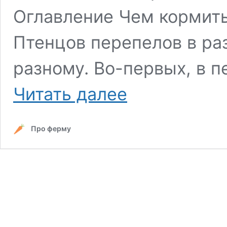
Оглавление Чем кормить
Птенцов перепелов в ра
разному. Во-первых, в 
Особенности
Читать далее
кормления
перепелов
в
Про ферму
домашних
условиях