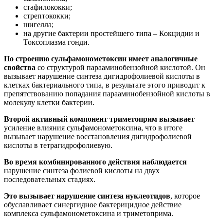
стафилококки;
стрептококки;
шигелла;
на другие бактерии простейшего типа – Кокцидии и
Токсоплазма гонди.
По строению сульфамонометоксин имеет аналогичные
свойства
со структурой парааминобензойной кислотой. Он
вызывает нарушение синтеза дигидрофолиевой кислоты в
клетках бактериального типа, в результате этого приводит к
препятствованию попадания парааминобензойной кислоты в
молекулу клетки бактерии.
Второй активный компонент триметоприм вызывает
усиление влияния сульфамонометоксина, что в итоге
вызывает нарушение восстановления дигидрофолиевой
кислоты в тетрагидрофолиевую.
Во время комбинированного действия наблюдается
нарушение синтеза фолиевой кислоты на двух
последовательных стадиях.
Это вызывает нарушение синтеза нуклеотидов
, которое
обуславливает синергидное бактерицидное действие
комплекса сульфамонометоксина и триметоприма.