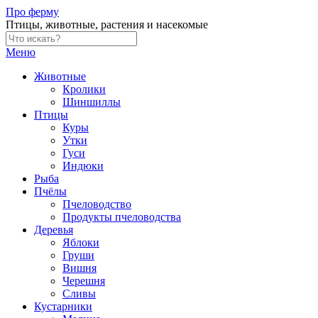
Skip
Про ферму
to
Птицы, животные, растения и насекомые
content
Меню
Животные
Кролики
Шиншиллы
Птицы
Куры
Утки
Гуси
Индюки
Рыба
Пчёлы
Пчеловодство
Продукты пчеловодства
Деревья
Яблоки
Груши
Вишня
Черешня
Сливы
Кустарники