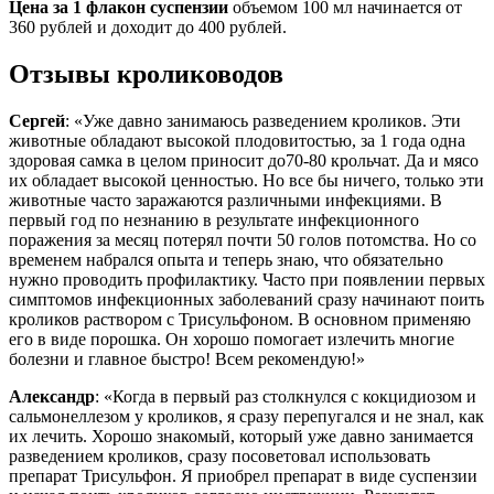
Цена за 1 флакон суспензии
объемом 100 мл начинается от
360 рублей и доходит до 400 рублей.
Отзывы кролиководов
Сергей
: «Уже давно занимаюсь разведением кроликов. Эти
животные обладают высокой плодовитостью, за 1 года одна
здоровая самка в целом приносит до70-80 крольчат. Да и мясо
их обладает высокой ценностью. Но все бы ничего, только эти
животные часто заражаются различными инфекциями. В
первый год по незнанию в результате инфекционного
поражения за месяц потерял почти 50 голов потомства. Но со
временем набрался опыта и теперь знаю, что обязательно
нужно проводить профилактику. Часто при появлении первых
симптомов инфекционных заболеваний сразу начинают поить
кроликов раствором с Трисульфоном. В основном применяю
его в виде порошка. Он хорошо помогает излечить многие
болезни и главное быстро! Всем рекомендую!»
Александр
: «Когда в первый раз столкнулся с кокцидиозом и
сальмонеллезом у кроликов, я сразу перепугался и не знал, как
их лечить. Хорошо знакомый, который уже давно занимается
разведением кроликов, сразу посоветовал использовать
препарат Трисульфон. Я приобрел препарат в виде суспензии