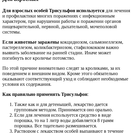
Для взрослых особей Трисульфон используется
для лечения
и профилактики многих поражениях с инфекционным
характером, при нарушении работы и поражении органов
пищеварительной, нервной, дыхательной, мочеполовой
системы.
Если животные заражены
кокцидиозом, сальмонеллезом,
пастереллезом, коликбактериозом, стафилококком важно
выявить заболевание на ранней стадии. Иначе может
погибнуть все кроличье потомство.
По этой причине внимательно следят за кроликами, за их
поведением и внешним видом. Кроме этого обязательно
оказывают соответствующий уход и соблюдают необходимые
условия их содержания.
Как правильно применять Трисульфон
:
Также как и для детенышей, лекарство дается
групповым методом. Принимается оно орально.
Если для лечения используется средство в виде
порошка, то на 1 литр воды добавляется 8 грамм
порошка. Все тщательно размешивается.
Раствором с лекарством особей выпаивают в течение